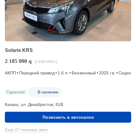
Solaris KRS
2 185 000
q
2 635 000
q
АКПП
Передний привод
1.6 л.
Бензиновый
2025 г.в.
Седан
Гарантия
В наличии
Казань, ул. Декабристов, 81В
Позвонить в автосалон
Еще 27 похожих авто