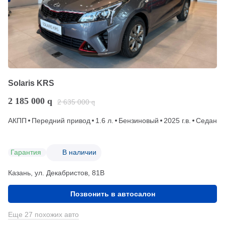
Solaris KRS
2 185 000
q
2 635 000
q
АКПП
Передний привод
1.6 л.
Бензиновый
2025 г.в.
Седан
Гарантия
В наличии
Казань, ул. Декабристов, 81В
Позвонить в автосалон
Еще 27 похожих авто