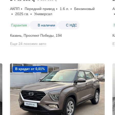
АКПП
Передний привод
1.6 л.
Бензиновый
А
2025 г.в.
Универсал
Гарантия
В наличии
С НДС
Казань, Проспект Победы, 194
К
Еще 24 похожих авто
Е
В кредит от 0,01%