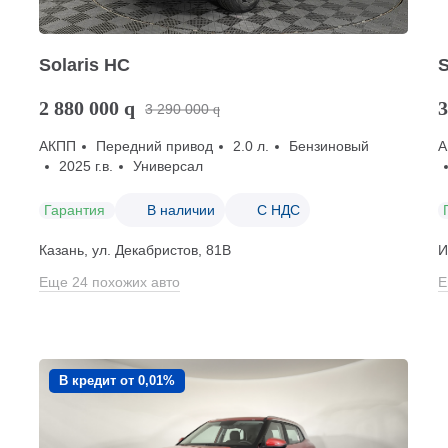
Solaris HC
S
2 880 000
q
3
3 290 000
q
АКПП
Передний привод
2.0 л.
Бензиновый
А
2025 г.в.
Универсал
Гарантия
В наличии
С НДС
Казань, ул. Декабристов, 81В
И
Еще 24 похожих авто
Е
В кредит от 0,01%