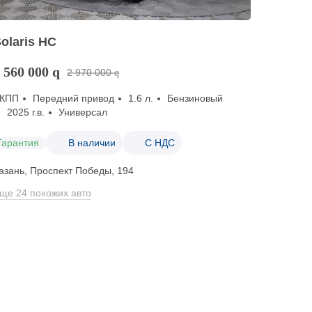
olaris HC
 560 000
q
2 970 000
q
КПП
Передний привод
1.6 л.
Бензиновый
2025 г.в.
Универсал
Гарантия
В наличии
С НДС
азань, Проспект Победы, 194
ще 24 похожих авто