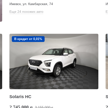
Ижевск, ул. Камбарская, 74
И
Еще 24 похожих авто
Е
В кредит от 0,01%
Solaris HC
S
2 745 000
q
2
3 155 000
q