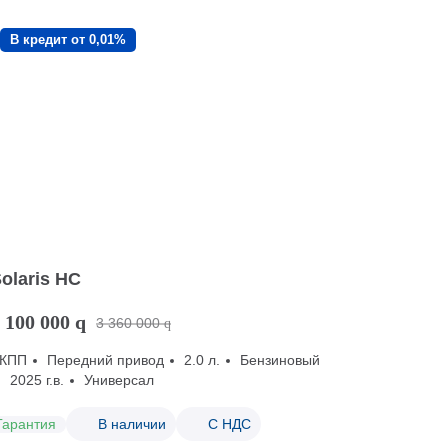
В кредит от 0,01%
olaris HC
 100 000
q
3 360 000
q
КПП
Передний привод
2.0 л.
Бензиновый
2025 г.в.
Универсал
Гарантия
В наличии
С НДС