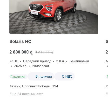
Solaris HC
S
2 880 000
q
2
3 290 000
q
АКПП
Передний привод
2.0 л.
Бензиновый
А
2025 г.в.
Универсал
Гарантия
В наличии
С НДС
Казань, Проспект Победы, 194
У
Еще 24 похожих авто
Е