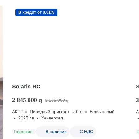
В кредит от 0,01%
Solaris HC
S
2 845 000
q
3
3 105 000
q
АКПП
Передний привод
2.0 л.
Бензиновый
А
2025 г.в.
Универсал
Гарантия
В наличии
С НДС