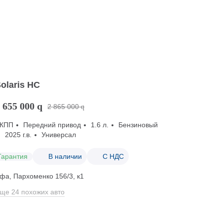
olaris HC
 655 000
q
2 865 000
q
КПП
Передний привод
1.6 л.
Бензиновый
2025 г.в.
Универсал
Гарантия
В наличии
С НДС
фа, Пархоменко 156/3, к1
ще 24 похожих авто