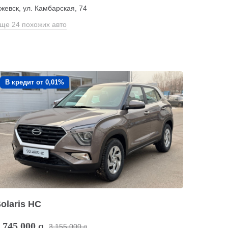
жевск, ул. Камбарская, 74
ще 24 похожих авто
В кредит от 0,01%
olaris HC
 745 000
q
3 155 000
q