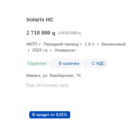
Solaris HC
2 710 000
q
2 970 000
q
АКПП
Передний привод
1.6 л.
Бензиновый
2025 г.в.
Универсал
Гарантия
В наличии
С НДС
Ижевск, ул. Камбарская, 74
Еще 24 похожих авто
В кредит от 0,01%