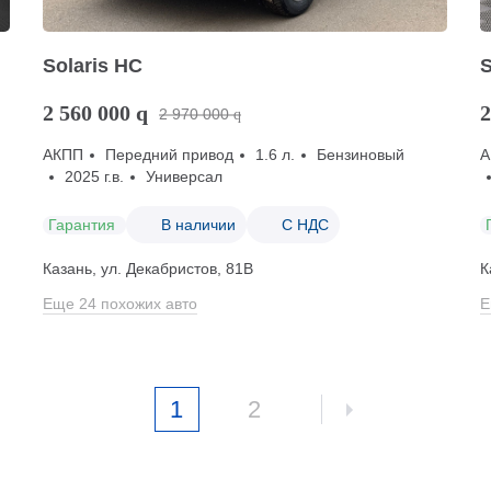
Solaris HC
S
2 560 000
q
2
2 970 000
q
АКПП
Передний привод
1.6 л.
Бензиновый
А
2025 г.в.
Универсал
Гарантия
В наличии
С НДС
Казань, ул. Декабристов, 81В
К
Еще 24 похожих авто
Е
1
2