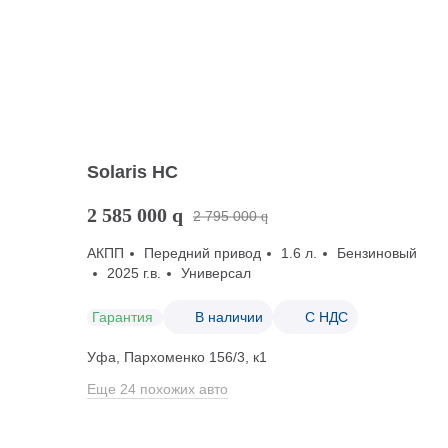
Solaris HC
2 585 000
q
2 795 000
q
АКПП
Передний привод
1.6 л.
Бензиновый
2025 г.в.
Универсал
Гарантия
В наличии
С НДС
Уфа, Пархоменко 156/3, к1
Еще 24 похожих авто