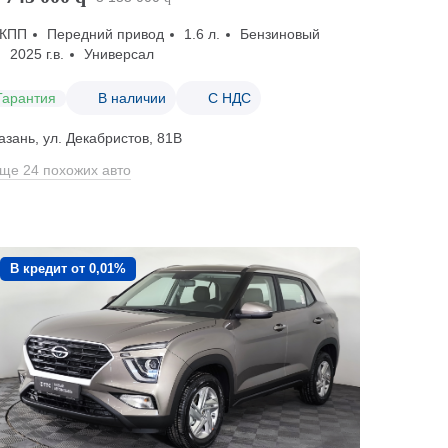
КПП
Передний привод
1.6 л.
Бензиновый
2025 г.в.
Универсал
Гарантия
В наличии
С НДС
азань, ул. Декабристов, 81В
ще 24 похожих авто
В кредит от 0,01%