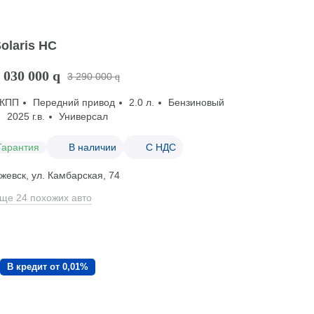
olaris HC
 030 000
q
3 290 000
q
КПП
Передний привод
2.0 л.
Бензиновый
2025 г.в.
Универсал
Гарантия
В наличии
С НДС
жевск, ул. Камбарская, 74
ще 24 похожих авто
В кредит от 0,01%