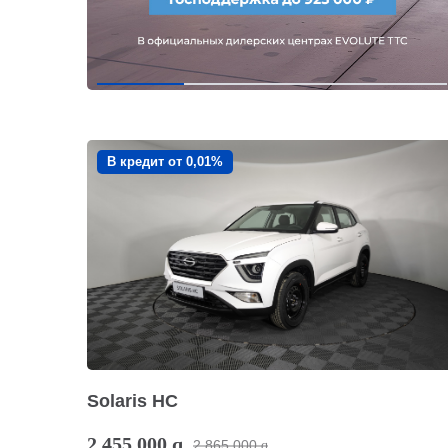
В кредит от 0,01%
Solaris HC
2 455 000
q
2 865 000
q