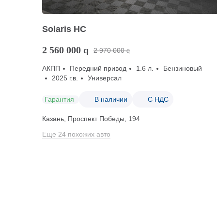
Solaris HC
2 560 000
q
2 970 000
q
АКПП
Передний привод
1.6 л.
Бензиновый
2025 г.в.
Универсал
Гарантия
В наличии
С НДС
Казань, Проспект Победы, 194
Еще 24 похожих авто