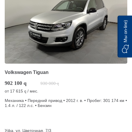
Мы on-line)
Volkswagen Tiguan
902 100
q
930 000
q
от
17 615
/ мес.
q
Механика • Передний привод • 2012 г. в. • Пробег: 301 174 км •
1.4 л. / 122 л.с. • Бензин
Уфа, ул. Цветочная, 7/3