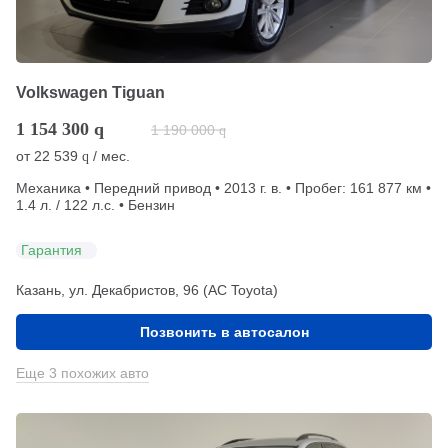
Volkswagen Tiguan
1 154 300
q
1 190 000
q
от
22 539
/ мес.
q
Механика • Передний привод • 2013 г. в. • Пробег: 161 877 км •
1.4 л. / 122 л.с. • Бензин
Гарантия
Казань, ул. Декабристов, 96 (АС Toyota)
Позвонить в автосалон
Еще 3 похожих авто