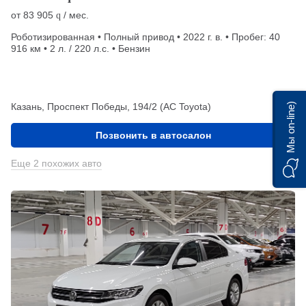
от
83 905
/ мес.
q
Роботизированная • Полный привод • 2022 г. в. • Пробег: 40
916 км • 2 л. / 220 л.с. • Бензин
Мы on-line)
Казань, Проспект Победы, 194/2 (АС Toyota)
Позвонить в автосалон
Еще 2 похожих авто