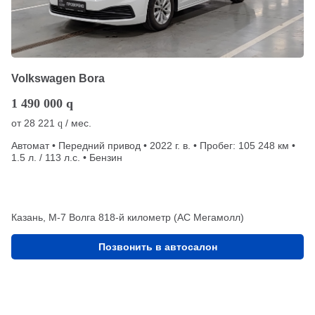
Volkswagen Bora
1 490 000
q
от
28 221
/ мес.
q
Автомат • Передний привод • 2022 г. в. • Пробег: 105 248 км •
1.5 л. / 113 л.с. • Бензин
Казань, М-7 Волга 818-й километр (АС Мегамолл)
Позвонить в автосалон