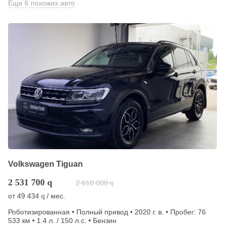
Еще 6 похожих авто
Volkswagen Tiguan
2 531 700
q
2 610 000
q
от
49 434
/ мес.
q
Роботизированная • Полный привод • 2020 г. в. • Пробег: 76
533 км • 1.4 л. / 150 л.с. • Бензин