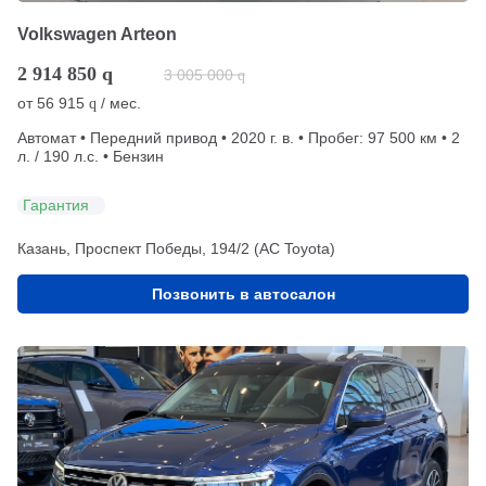
Volkswagen Arteon
2 914 850
q
3 005 000
q
от
56 915
/ мес.
q
Автомат • Передний привод • 2020 г. в. • Пробег: 97 500 км • 2
л. / 190 л.с. • Бензин
Гарантия
Казань, Проспект Победы, 194/2 (АС Toyota)
Позвонить в автосалон