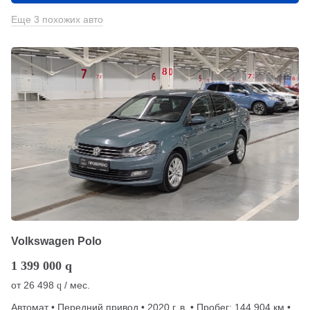
Еще 3 похожих авто
Volkswagen Polo
1 399 000
q
от
26 498
/ мес.
q
Автомат • Передний привод • 2020 г. в. • Пробег: 144 904 км •