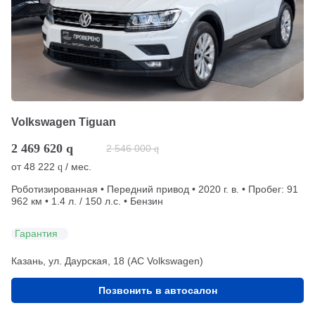
Volkswagen Tiguan
2 469 620
q
2 546 000
q
от
48 222
/ мес.
q
Роботизированная • Передний привод • 2020 г. в. • Пробег: 91
962 км • 1.4 л. / 150 л.с. • Бензин
Гарантия
Казань, ул. Даурская, 18 (АС Volkswagen)
Позвонить в автосалон