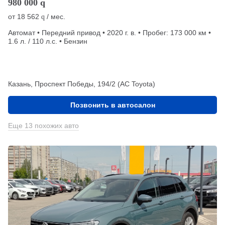
980 000
q
от
18 562
/ мес.
q
Автомат • Передний привод • 2020 г. в. • Пробег: 173 000 км •
1.6 л. / 110 л.с. • Бензин
Казань, Проспект Победы, 194/2 (АС Toyota)
Позвонить в автосалон
Еще 13 похожих авто