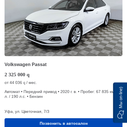
Volkswagen Passat
2 325 000
q
от
44 036
/ мес.
q
Мы on-line)
Автомат • Передний привод • 2020 г. в. • Пробег: 67 835 км • 2
л. / 190 л.с. • Бензин
Уфа, ул. Цветочная, 7/3
Позвонить в автосалон