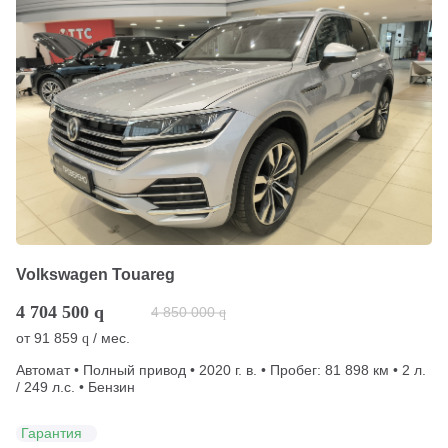
Volkswagen Touareg
4 704 500
q
4 850 000
q
от
91 859
/ мес.
q
Автомат • Полный привод • 2020 г. в. • Пробег: 81 898 км • 2 л.
/ 249 л.с. • Бензин
Гарантия