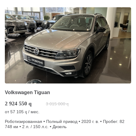
Volkswagen Tiguan
2 924 550
q
3 015 000
q
от
57 105
/ мес.
q
Роботизированная • Полный привод • 2020 г. в. • Пробег: 82
748 км • 2 л. / 150 л.с. • Дизель