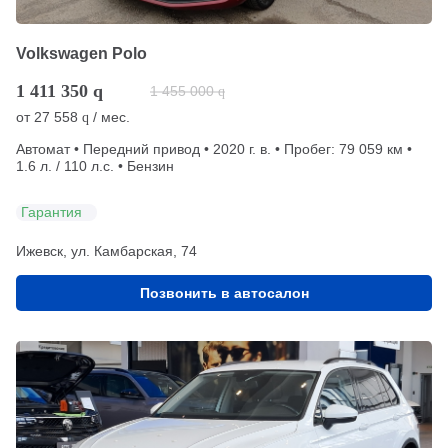
Volkswagen Polo
1 411 350
q
1 455 000
q
от
27 558
/ мес.
q
Автомат • Передний привод • 2020 г. в. • Пробег: 79 059 км •
1.6 л. / 110 л.с. • Бензин
Гарантия
Ижевск, ул. Камбарская, 74
Позвонить в автосалон