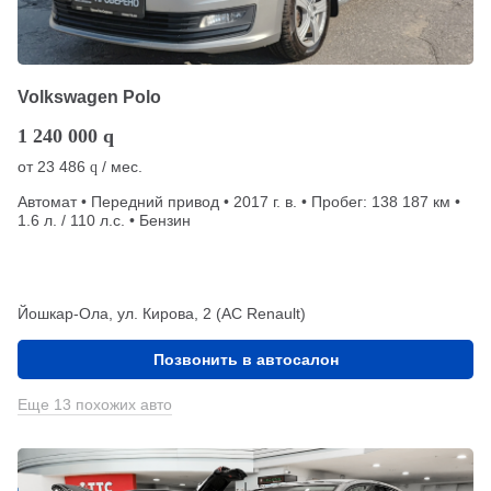
Volkswagen Polo
1 240 000
q
от
23 486
/ мес.
q
Автомат • Передний привод • 2017 г. в. • Пробег: 138 187 км •
1.6 л. / 110 л.с. • Бензин
Йошкар-Ола, ул. Кирова, 2 (АС Renault)
Позвонить в автосалон
Еще 13 похожих авто