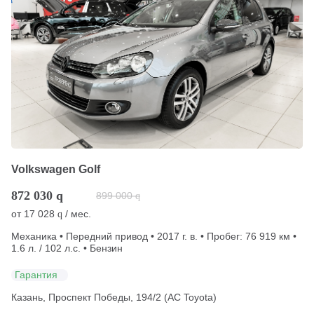
Volkswagen Golf
872 030
q
899 000
q
от
17 028
/ мес.
q
Механика • Передний привод • 2017 г. в. • Пробег: 76 919 км •
1.6 л. / 102 л.с. • Бензин
Гарантия
Казань, Проспект Победы, 194/2 (АС Toyota)