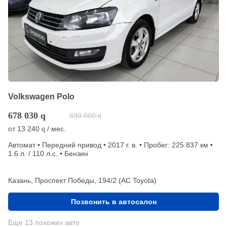
Volkswagen Polo
678 030
q
699 000
q
от
13 240
/ мес.
q
Автомат • Передний привод • 2017 г. в. • Пробег: 225 837 км •
1.6 л. / 110 л.с. • Бензин
Казань, Проспект Победы, 194/2 (АС Toyota)
Позвонить в автосалон
Еще 13 похожих авто