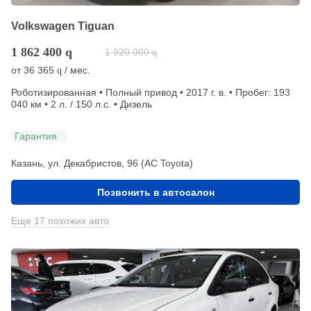
Volkswagen Tiguan
1 862 400
q
1 920 000
q
от
36 365
/ мес.
q
Роботизированная • Полный привод • 2017 г. в. • Пробег: 193
040 км • 2 л. / 150 л.с. • Дизель
Гарантия
Казань, ул. Декабристов, 96 (АС Toyota)
Позвонить в автосалон
Еще 17 похожих авто