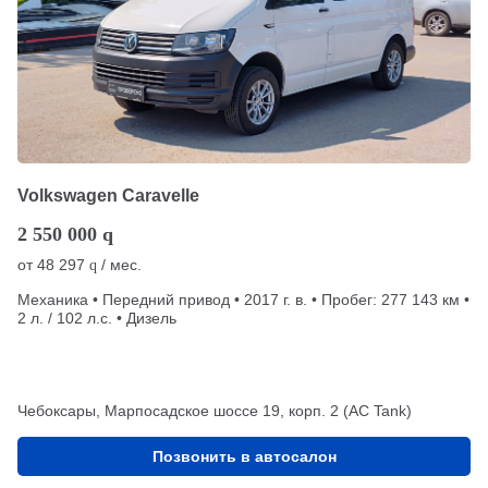
Volkswagen Caravelle
2 550 000
q
от
48 297
/ мес.
q
Механика • Передний привод • 2017 г. в. • Пробег: 277 143 км •
2 л. / 102 л.с. • Дизель
Чебоксары, Марпосадское шоссе 19, корп. 2 (АС Tank)
Позвонить в автосалон