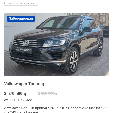
Еще 2 похожих авто
Забронирован
Volkswagen Touareg
2 570 500
q
2 650 000
q
от
50 191
/ мес.
q
Автомат • Полный привод • 2017 г. в. • Пробег: 202 082 км • 3.6
л. / 249 л.с. • Бензин