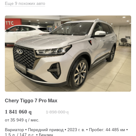
Еще 9 похожих авто
Chery Tiggo 7 Pro Max
1 841 060
q
1 898 000
q
от
35 949
/ мес.
q
Вариатор • Передний привод • 2023 г. в. • Пробег: 44 485 км •
1.5 л. / 147 л.с. • Бензин