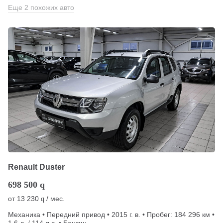
Еще 2 похожих авто
Renault Duster
698 500
q
от
13 230
/ мес.
q
Механика • Передний привод • 2015 г. в. • Пробег: 184 296 км •
1.6 л. / 114 л.с. • Бензин