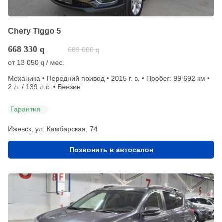
Chery Tiggo 5
668 330
q
689 000
q
от
13 050
/ мес.
q
Механика • Передний привод • 2015 г. в. • Пробег: 99 692 км •
2 л. / 139 л.с. • Бензин
Гарантия
Ижевск, ул. Камбарская, 74
Позвонить в автосалон