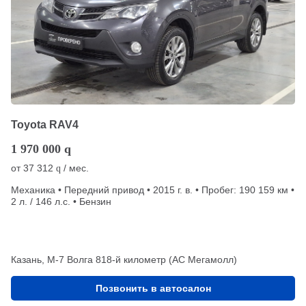
Toyota RAV4
1 970 000
q
от
37 312
/ мес.
q
Механика • Передний привод • 2015 г. в. • Пробег: 190 159 км •
2 л. / 146 л.с. • Бензин
Казань, М-7 Волга 818-й километр (АС Мегамолл)
Позвонить в автосалон