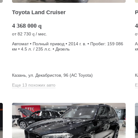
Toyota Land Cruiser
4 368 000
q
4
от
82 730
/ мес.
о
q
Автомат • Полный привод • 2014 г. в. • Пробег: 159 086
А
км • 4.5 л. / 235 л.с. • Дизель
к
Казань, ул. Декабристов, 96 (АС Toyota)
К
Еще 13 похожих авто
Е