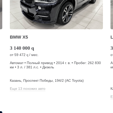
BMW X5
L
3 140 000
q
3
от
59 472
/ мес.
о
q
Автомат • Полный привод • 2014 г. в. • Пробег: 262 830
А
км • 3 л. / 381 л.с. • Дизель
к
Казань, Проспект Победы, 194/2 (АС Toyota)
Еще 13 похожих авто
К
Е