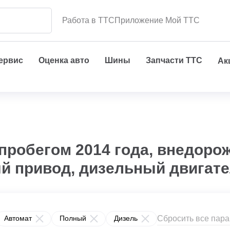
Работа в ТТС
Приложение Мой ТТС
сервис
Оценка авто
Шины
Запчасти ТТС
Ак
пробегом 2014 года, внедоро
ый привод, дизельный двигат
Сбросить все пар
Автомат
Полный
Дизель