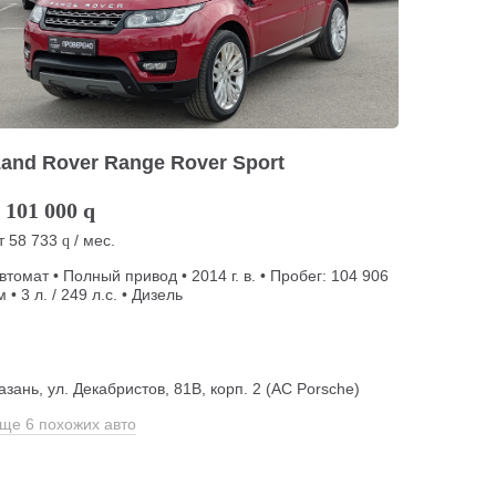
and Rover Range Rover Sport
 101 000
q
т
58 733
/ мес.
q
втомат • Полный привод • 2014 г. в. • Пробег: 104 906
м • 3 л. / 249 л.с. • Дизель
азань, ул. Декабристов, 81В, корп. 2 (АС Porsche)
ще 6 похожих авто