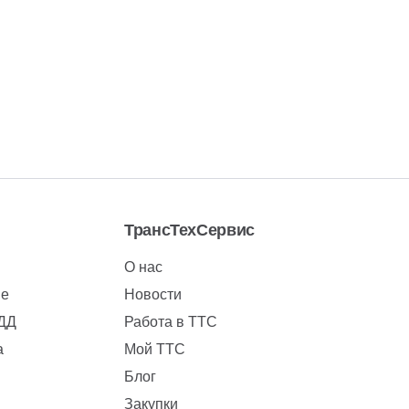
ТрансТехСервис
О нас
ие
Новости
БДД
Работа в ТТС
а
Мой ТТС
Блог
Закупки