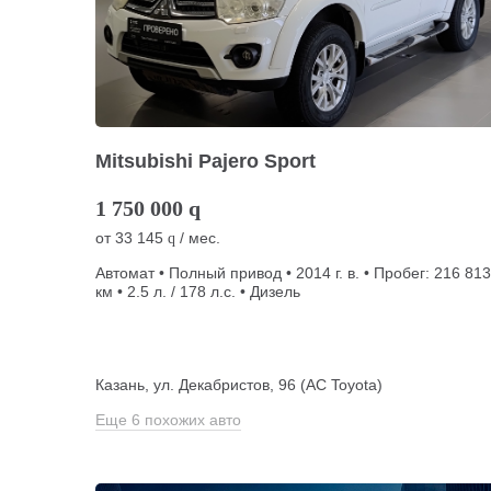
Mitsubishi Pajero Sport
1 750 000
q
от
33 145
/ мес.
q
Автомат • Полный привод • 2014 г. в. • Пробег: 216 813
км • 2.5 л. / 178 л.с. • Дизель
Казань, ул. Декабристов, 96 (АС Toyota)
Еще 6 похожих авто