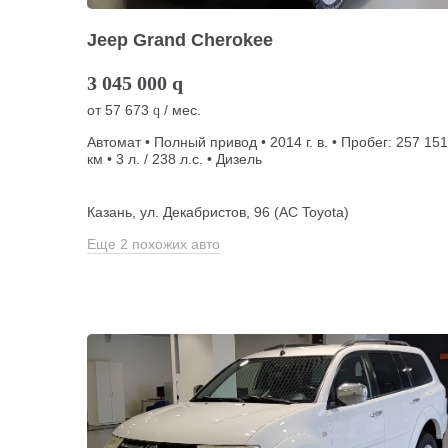
Jeep Grand Cherokee
3 045 000
q
от
57 673
/ мес.
q
Автомат • Полный привод • 2014 г. в. • Пробег: 257 151
км • 3 л. / 238 л.с. • Дизель
Казань, ул. Декабристов, 96 (АС Toyota)
Еще 2 похожих авто