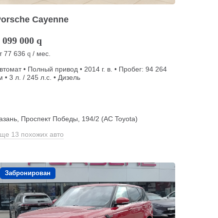
Porsche Cayenne
 099 000
q
т
77 636
/ мес.
q
втомат • Полный привод • 2014 г. в. • Пробег: 94 264
м • 3 л. / 245 л.с. • Дизель
азань, Проспект Победы, 194/2 (АС Toyota)
ще 13 похожих авто
Забронирован