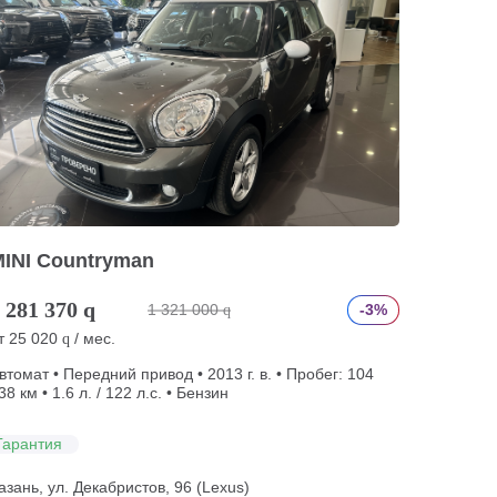
MINI Countryman
 281 370
q
1 321 000
-3%
q
т
25 020
/ мес.
q
втомат • Передний привод • 2013 г. в. • Пробег: 104
38 км • 1.6 л. / 122 л.с. • Бензин
Гарантия
азань, ул. Декабристов, 96 (Lexus)