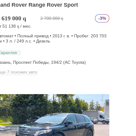
and Rover Range Rover Sport
 619 000
q
2 700 000
-3%
q
т
51 138
/ мес.
q
втомат • Полный привод • 2013 г. в. • Пробег: 203 703
м • 3 л. / 249 л.с. • Дизель
Гарантия
азань, Проспект Победы, 194/2 (АС Toyota)
ще 7 похожих авто