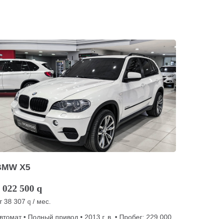
BMW X5
 022 500
q
т
38 307
/ мес.
q
втомат • Полный привод • 2013 г. в. • Пробег: 229 000