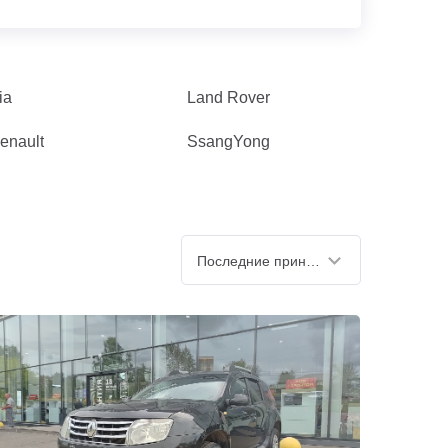
ia
Land Rover
enault
SsangYong
Последние принятые