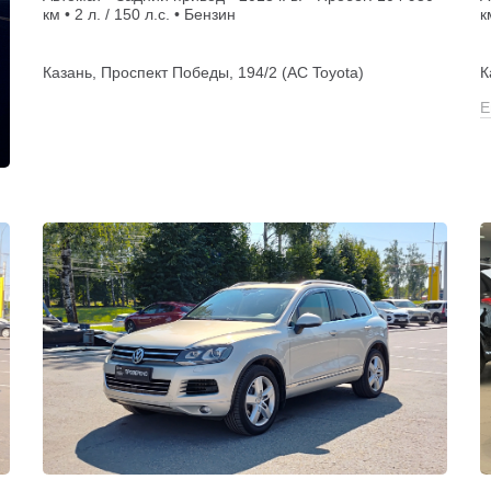
км • 2 л. / 150 л.с. • Бензин
к
Казань, Проспект Победы, 194/2 (АС Toyota)
К
Е