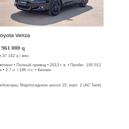
oyota Venza
 961 000
q
т
37 142
/ мес.
q
втомат • Полный привод • 2013 г. в. • Пробег: 195 012
м • 2.7 л. / 185 л.с. • Бензин
ебоксары, Марпосадское шоссе 19, корп. 2 (АС Tank)