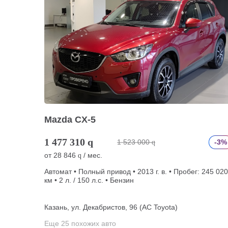
Mazda CX-5
1 477 310
q
1 523 000
-3%
q
от
28 846
/ мес.
q
Автомат • Полный привод • 2013 г. в. • Пробег: 245 020
км • 2 л. / 150 л.с. • Бензин
Казань, ул. Декабристов, 96 (АС Toyota)
Еще 25 похожих авто