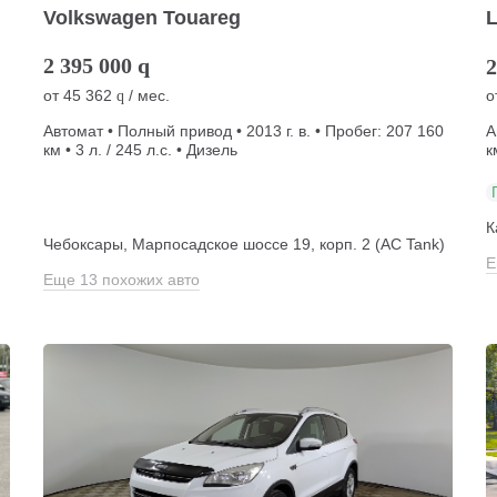
Volkswagen Touareg
L
2 395 000
q
2
от
45 362
/ мес.
о
q
Автомат • Полный привод • 2013 г. в. • Пробег: 207 160
А
км • 3 л. / 245 л.с. • Дизель
к
К
)
Чебоксары, Марпосадское шоссе 19, корп. 2 (АС Tank)
Е
Еще 13 похожих авто