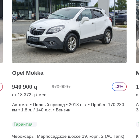
Opel Mokka
940 900
q
1
970 000
-3%
q
от
18 372
/ мес.
о
q
Автомат • Полный привод • 2013 г. в. • Пробег: 170 230
А
км • 1.8 л. / 140 л.с. • Бензин
3
Гарантия
Чебоксары, Марпосадское шоссе 19, корп. 2 (АС Tank)
К