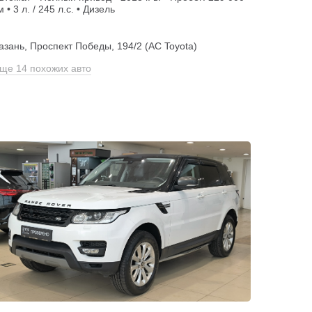
м • 3 л. / 245 л.с. • Дизель
азань, Проспект Победы, 194/2 (АС Toyota)
ще 14 похожих авто