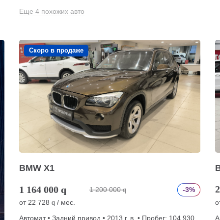
Еще 4 похожих авто
Скоро в продаже
BMW X1
2
1 164 000
q
1 200 000
-3%
q
от
22 728
/ мес.
о
q
Автомат • Задний привод • 2013 г. в. • Пробег: 104 930
А