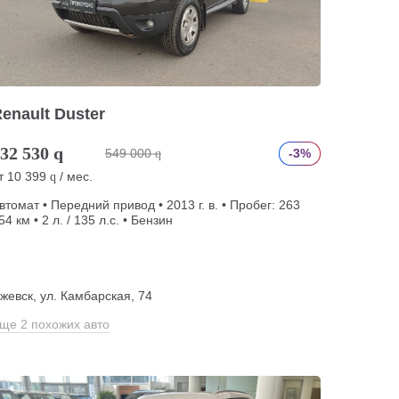
enault Duster
32 530
q
549 000
-3%
q
т
10 399
/ мес.
q
втомат • Передний привод • 2013 г. в. • Пробег: 263
54 км • 2 л. / 135 л.с. • Бензин
жевск, ул. Камбарская, 74
ще 2 похожих авто