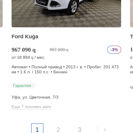
Ford Kuga
T
1
967 090
q
997 000
-3%
q
от
18 884
/ мес.
о
q
Автомат • Полный привод • 2013 г. в. • Пробег: 201 473
А
км • 1.6 л. / 150 л.с. • Бензин
к
Гарантия
Ч
Уфа, ул. Цветочная, 7/3
Еще 7 похожих авто
1
2
3