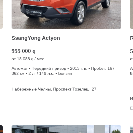
SsangYong Actyon
R
955 000
q
5
от
18 088
/ мес.
о
q
Автомат • Передний привод • 2013 г. в. • Пробег: 167
А
362 км • 2 л. / 149 л.с. • Бензин
8
Набережные Челны, Проспект Тозелеш, 27
И
Е