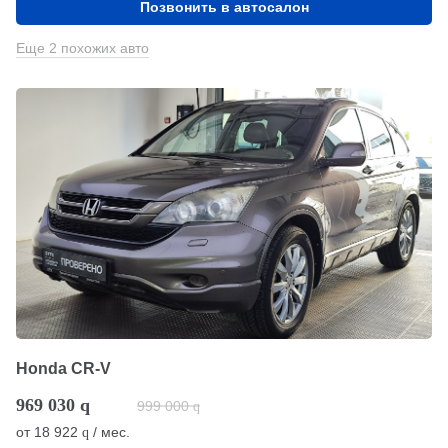
Позвонить в автосалон
Еще 2 похожих авто
Honda CR-V
969 030
q
999 000
q
от
18 922
/ мес.
q