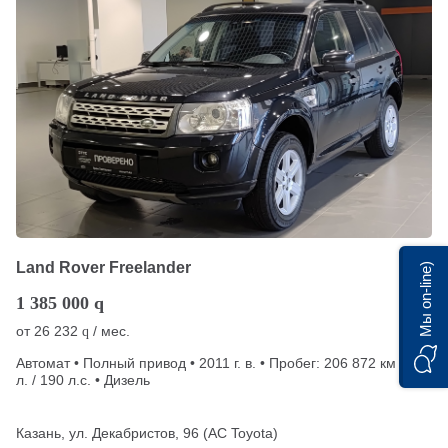
Land Rover Freelander
Мы on-line)
1 385 000
q
от
26 232
/ мес.
q
Автомат • Полный привод • 2011 г. в. • Пробег: 206 872 км • 2.2
л. / 190 л.с. • Дизель
Казань, ул. Декабристов, 96 (АС Toyota)