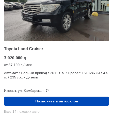
Toyota Land Cruiser
3 020 000
q
от
57 199
/ мес.
q
Автомат • Полный привод • 2011 г. в. • Пробег: 151 686 км • 4.5
л. / 235 л.с. • Дизель
Ижевск, ул. Камбарская, 74
Позвонить в автосалон
Еще 14 похожих авто