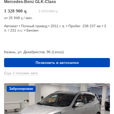
Mercedes-Benz GLK-Class
1 328 900
q
1 370 000
q
от
25 948
/ мес.
q
Автомат • Полный привод • 2011 г. в. • Пробег: 238 237 км • 3
л. / 231 л.с. • Бензин
Казань, ул. Декабристов, 96 (Lexus)
Позвонить в автосалон
Еще 2 похожих авто
Забронирован