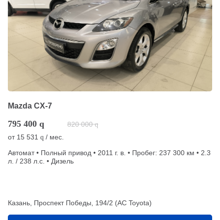
Mazda CX-7
795 400
q
820 000
q
от
15 531
/ мес.
q
Автомат • Полный привод • 2011 г. в. • Пробег: 237 300 км • 2.3
л. / 238 л.с. • Дизель
Казань, Проспект Победы, 194/2 (АС Toyota)