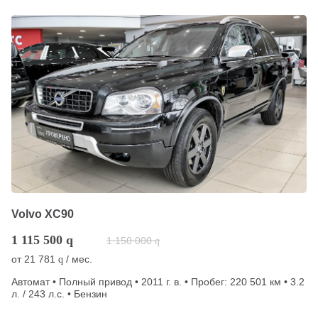
Volvo XC90
1 115 500
q
1 150 000
q
от
21 781
/ мес.
q
Автомат • Полный привод • 2011 г. в. • Пробег: 220 501 км • 3.2
л. / 243 л.с. • Бензин