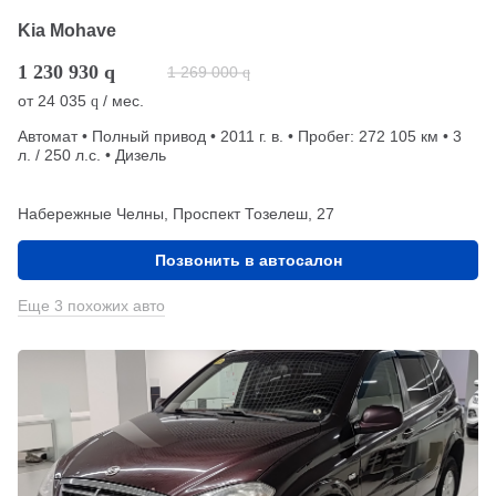
Kia Mohave
1 230 930
q
1 269 000
q
от
24 035
/ мес.
q
Автомат • Полный привод • 2011 г. в. • Пробег: 272 105 км • 3
л. / 250 л.с. • Дизель
Набережные Челны, Проспект Тозелеш, 27
Позвонить в автосалон
Еще 3 похожих авто