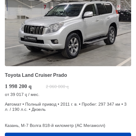
Toyota Land Cruiser Prado
1 998 200
q
2 060 000
q
от
39 017
/ мес.
q
Автомат • Полный привод • 2011 г. в. • Пробег: 297 347 км • 3
л. / 190 л.с. • Дизель
Казань, М-7 Волга 818-й километр (АС Мегамолл)