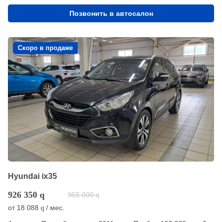
Позвонить в автосалон
Скоро в продаже
Hyundai ix35
926 350
q
955 000
q
от
18 088
/ мес.
q