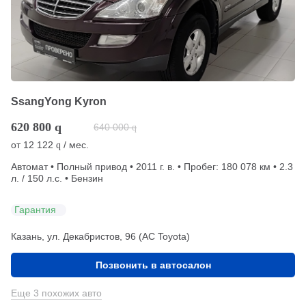
SsangYong Kyron
620 800
q
640 000
q
от
12 122
/ мес.
q
Автомат • Полный привод • 2011 г. в. • Пробег: 180 078 км • 2.3
л. / 150 л.с. • Бензин
Гарантия
Казань, ул. Декабристов, 96 (АС Toyota)
Позвонить в автосалон
Еще 3 похожих авто