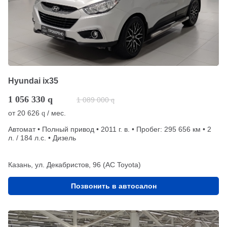
Hyundai ix35
1 056 330
q
1 089 000
q
от
20 626
/ мес.
q
Автомат • Полный привод • 2011 г. в. • Пробег: 295 656 км • 2
л. / 184 л.с. • Дизель
Казань, ул. Декабристов, 96 (АС Toyota)
Позвонить в автосалон