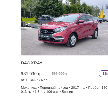
ВАЗ XRAY
581 030
q
599 000
-3%
q
от
11 346
/ мес.
q
Механика • Передний привод • 2017 г. в. • Пробег: 150
013 км • 1.6 л. / 106 л.с. • Бензин