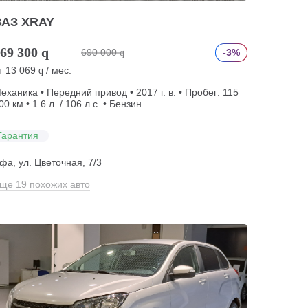
ВАЗ XRAY
69 300
q
690 000
-3%
q
т
13 069
/ мес.
q
еханика • Передний привод • 2017 г. в. • Пробег: 115
00 км • 1.6 л. / 106 л.с. • Бензин
Гарантия
фа, ул. Цветочная, 7/3
ще 19 похожих авто