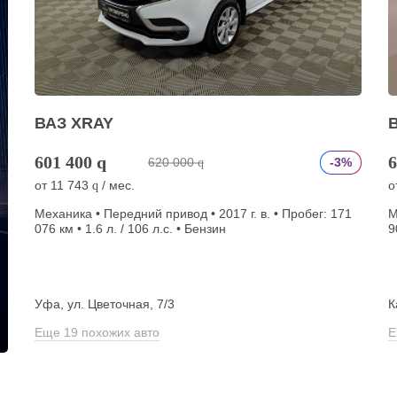
ВАЗ XRAY
601 400
q
6
620 000
-3%
q
от
11 743
/ мес.
о
q
Механика • Передний привод • 2017 г. в. • Пробег: 171
М
076 км • 1.6 л. / 106 л.с. • Бензин
9
Уфа, ул. Цветочная, 7/3
К
Еще 19 похожих авто
Е