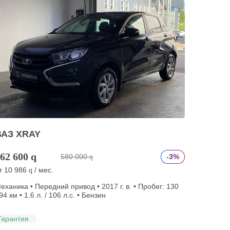
ВАЗ XRAY
62 600
q
580 000
-3%
q
т
10 986
/ мес.
q
еханика • Передний привод • 2017 г. в. • Пробег: 130
94 км • 1.6 л. / 106 л.с. • Бензин
Гарантия