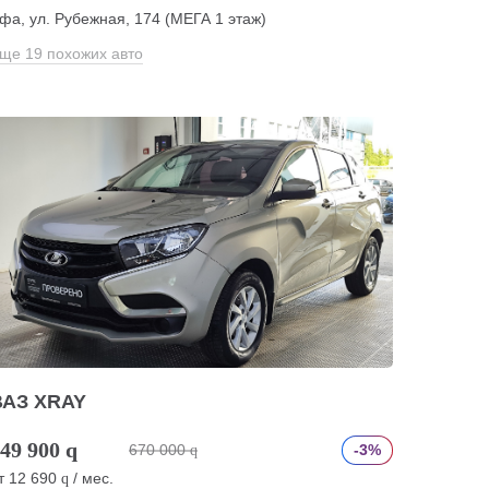
фа, ул. Рубежная, 174 (МЕГА 1 этаж)
ще 19 похожих авто
ВАЗ XRAY
49 900
q
670 000
-3%
q
т
12 690
/ мес.
q