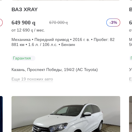
ВАЗ XRAY
649 900
q
6
670 000
-3%
q
от
12 690
/ мес.
о
q
Механика • Передний привод • 2016 г. в. • Пробег: 82
М
881 км • 1.6 л. / 106 л.с. • Бензин
5
Гарантия
Казань, Проспект Победы, 194/2 (АС Toyota)
У
Еще 19 похожих авто
Е