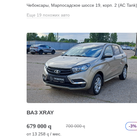
Чебоксары, Марпосадское шоссе 19, корп. 2 (АС Tank
Еще 19 похожих авто
ВАЗ XRAY
679 000
q
700 000
-3%
q
от
13 258
/ мес.
q