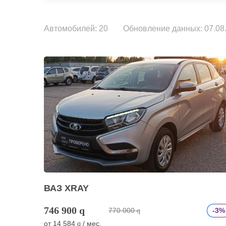
Автомобилей: 20
Обновление данных: 07.08.
ВАЗ XRAY
746 900
q
770 000
-3%
q
от
14 584
/ мес.
q