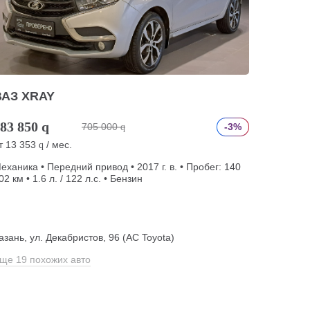
ВАЗ XRAY
83 850
q
705 000
-3%
q
т
13 353
/ мес.
q
еханика • Передний привод • 2017 г. в. • Пробег: 140
02 км • 1.6 л. / 122 л.с. • Бензин
азань, ул. Декабристов, 96 (АС Toyota)
ще 19 похожих авто