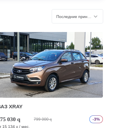
Последние принятые
ВАЗ XRAY
75 030
q
799 000
-3%
q
т
15 134
/ мес.
q