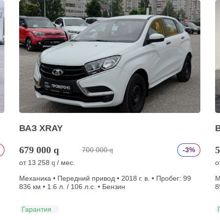
ВАЗ XRAY
679 000
q
5
700 000
-3%
q
от
13 258
/ мес.
о
q
Механика • Передний привод • 2018 г. в. • Пробег: 99
М
836 км • 1.6 л. / 106 л.с. • Бензин
8
Гарантия