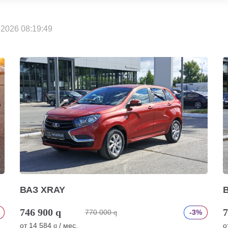
2026 08:19:49
ВАЗ XRAY
746 900
q
7
770 000
-3%
q
от
14 584
/ мес.
о
q