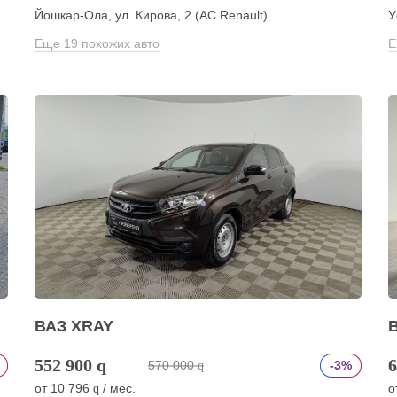
)
Йошкар-Ола, ул. Кирова, 2 (АС Renault)
У
Еще 19 похожих авто
Е
ВАЗ XRAY
552 900
q
6
570 000
-3%
q
от
10 796
/ мес.
о
q