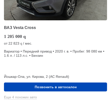
ВАЗ Vesta Cross
1 205 000
q
от
22 823
/ мес.
q
Вариатор • Передний привод • 2020 г. в. • Пробег: 98 080 км •
1.6 л. / 113 л.с. • Бензин
Йошкар-Ола, ул. Кирова, 2 (АС Renault)
Позвонить в автосалон
Еще 4 похожих авто