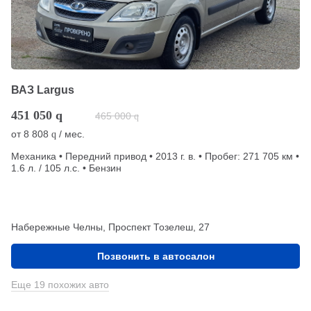
ВАЗ Largus
451 050
q
465 000
q
от
8 808
/ мес.
q
Механика • Передний привод • 2013 г. в. • Пробег: 271 705 км •
1.6 л. / 105 л.с. • Бензин
Набережные Челны, Проспект Тозелеш, 27
Позвонить в автосалон
Еще 19 похожих авто