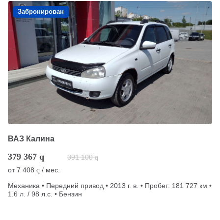
Забронирован
ВАЗ Калина
379 367
q
391 100
q
от
7 408
/ мес.
q
Механика • Передний привод • 2013 г. в. • Пробег: 181 727 км •
1.6 л. / 98 л.с. • Бензин