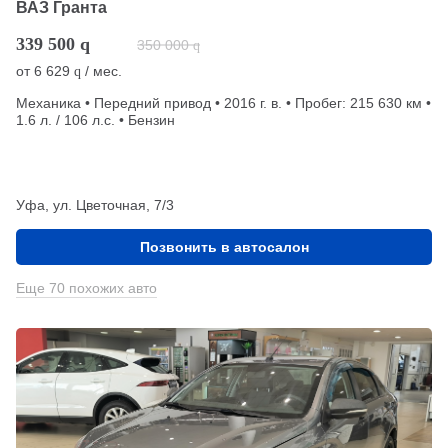
ВАЗ Гранта
339 500
q
350 000
q
от
6 629
/ мес.
q
Механика • Передний привод • 2016 г. в. • Пробег: 215 630 км •
1.6 л. / 106 л.с. • Бензин
Уфа, ул. Цветочная, 7/3
Позвонить в автосалон
Еще 70 похожих авто