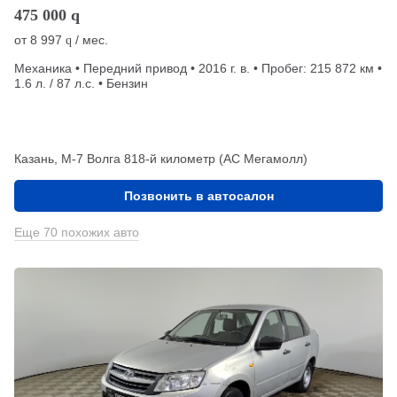
475 000
q
от
8 997
/ мес.
q
Механика • Передний привод • 2016 г. в. • Пробег: 215 872 км •
1.6 л. / 87 л.с. • Бензин
Казань, М-7 Волга 818-й километр (АС Мегамолл)
Позвонить в автосалон
Еще 70 похожих авто