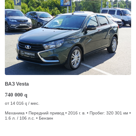
ВАЗ Vesta
740 000
q
от
14 016
/ мес.
q
Механика • Передний привод • 2016 г. в. • Пробег: 320 301 км •
1.6 л. / 106 л.с. • Бензин