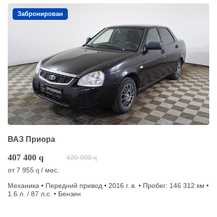
Забронирован
ВАЗ Приора
407 400
q
420 000
q
от
7 955
/ мес.
q
Механика • Передний привод • 2016 г. в. • Пробег: 146 312 км •
1.6 л. / 87 л.с. • Бензин