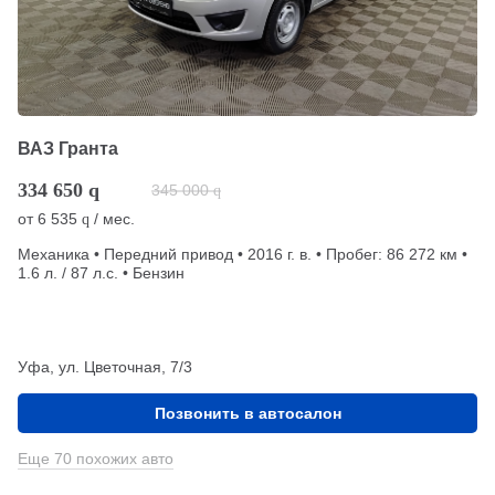
ВАЗ Гранта
334 650
q
345 000
q
от
6 535
/ мес.
q
Механика • Передний привод • 2016 г. в. • Пробег: 86 272 км •
1.6 л. / 87 л.с. • Бензин
Уфа, ул. Цветочная, 7/3
Позвонить в автосалон
Еще 70 похожих авто