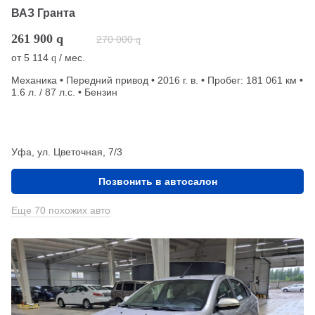
ВАЗ Гранта
261 900
q
270 000
q
от
5 114
/ мес.
q
Механика • Передний привод • 2016 г. в. • Пробег: 181 061 км •
1.6 л. / 87 л.с. • Бензин
Уфа, ул. Цветочная, 7/3
Позвонить в автосалон
Еще 70 похожих авто