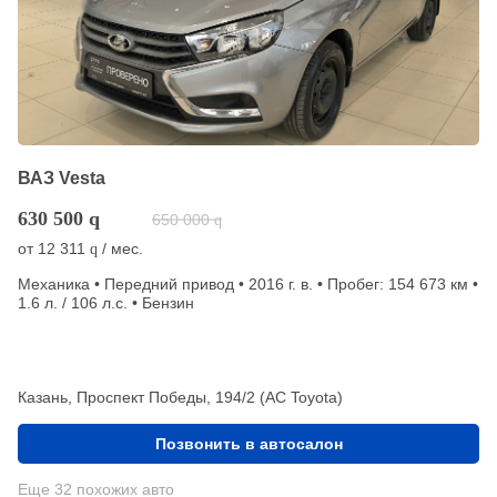
ВАЗ Vesta
630 500
q
650 000
q
от
12 311
/ мес.
q
Механика • Передний привод • 2016 г. в. • Пробег: 154 673 км •
1.6 л. / 106 л.с. • Бензин
Казань, Проспект Победы, 194/2 (АС Toyota)
Позвонить в автосалон
Еще 32 похожих авто