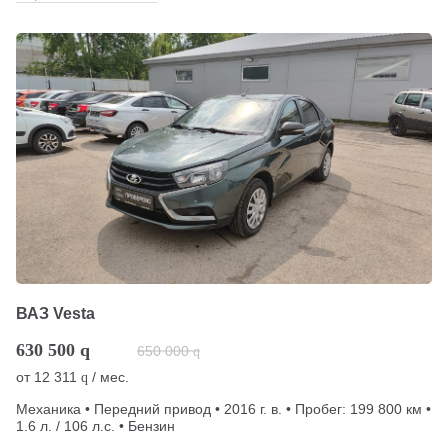
ВАЗ Vesta
630 500
q
650 000
q
от
12 311
/ мес.
q
Механика • Передний привод • 2016 г. в. • Пробег: 199 800 км •
1.6 л. / 106 л.с. • Бензин