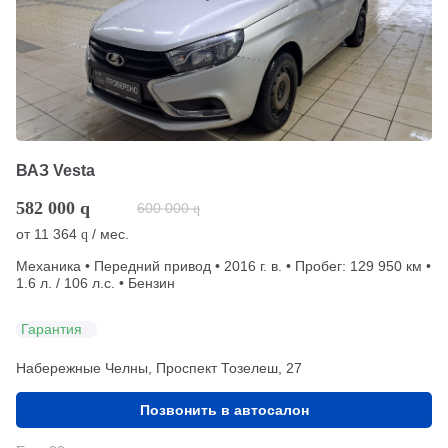
ВАЗ Vesta
582 000
q
600 000
q
от
11 364
/ мес.
q
Механика • Передний привод • 2016 г. в. • Пробег: 129 950 км •
1.6 л. / 106 л.с. • Бензин
Гарантия
Набережные Челны, Проспект Тозелеш, 27
Позвонить в автосалон