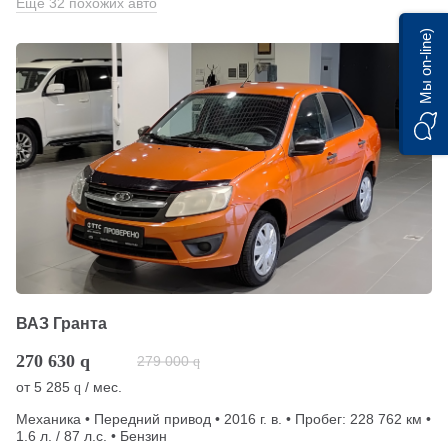
Еще 32 похожих авто
Мы on-line)
ВАЗ Гранта
270 630
q
279 000
q
от
5 285
/ мес.
q
Механика • Передний привод • 2016 г. в. • Пробег: 228 762 км •
1.6 л. / 87 л.с. • Бензин