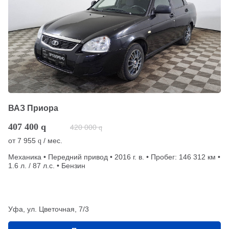
ВАЗ Приора
407 400
q
420 000
q
от
7 955
/ мес.
q
Механика • Передний привод • 2016 г. в. • Пробег: 146 312 км •
1.6 л. / 87 л.с. • Бензин
Уфа, ул. Цветочная, 7/3