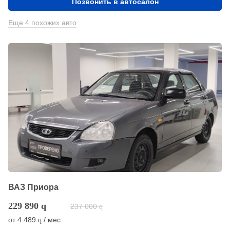
Позвонить в автосалон
Еще 4 похожих авто
ВАЗ Приора
229 890
q
237 000
q
от
4 489
/ мес.
q