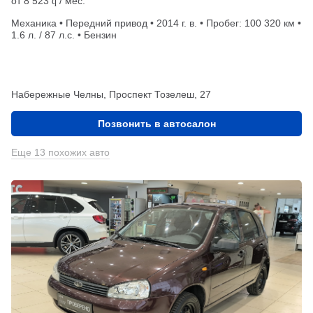
от
8 523
/ мес.
q
Механика • Передний привод • 2014 г. в. • Пробег: 100 320 км •
1.6 л. / 87 л.с. • Бензин
Набережные Челны, Проспект Тозелеш, 27
Позвонить в автосалон
Еще 13 похожих авто