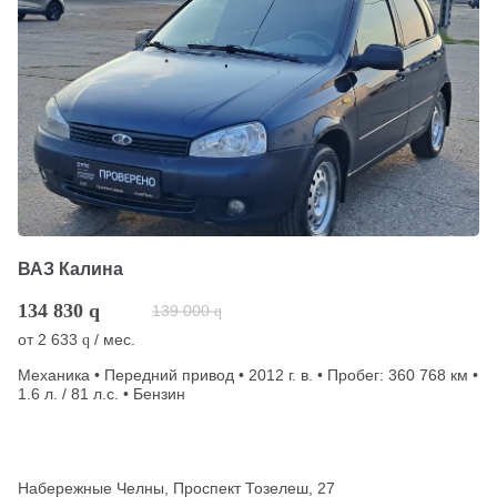
ВАЗ Калина
134 830
q
139 000
q
от
2 633
/ мес.
q
Механика • Передний привод • 2012 г. в. • Пробег: 360 768 км •
1.6 л. / 81 л.с. • Бензин
Набережные Челны, Проспект Тозелеш, 27