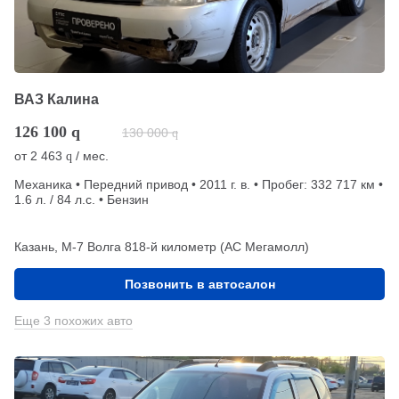
ВАЗ Калина
126 100
q
130 000
q
от
2 463
/ мес.
q
Механика • Передний привод • 2011 г. в. • Пробег: 332 717 км •
1.6 л. / 84 л.с. • Бензин
Казань, М-7 Волга 818-й километр (АС Мегамолл)
Позвонить в автосалон
Еще 3 похожих авто