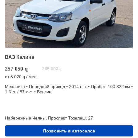
ВАЗ Калина
257 050
q
265 000
q
от
5 020
/ мес.
q
Механика • Передний привод • 2014 г. в. • Пробег: 100 822 км •
1.6 л. / 87 л.с. • Бензин
Набережные Челны, Проспект Тозелеш, 27
Позвонить в автосалон