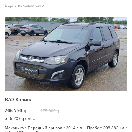
Еще 5 похожих авто
ВАЗ Калина
266 750
q
275 000
q
от
5 209
/ мес.
q
Механика • Передний привод • 2014 г. в. • Пробег: 208 882 км •