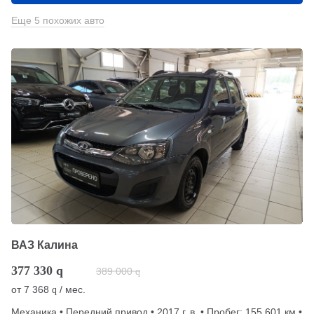
Еще 5 похожих авто
ВАЗ Калина
377 330
q
389 000
q
от
7 368
/ мес.
q
Механика • Передний привод • 2017 г. в. • Пробег: 155 601 км •