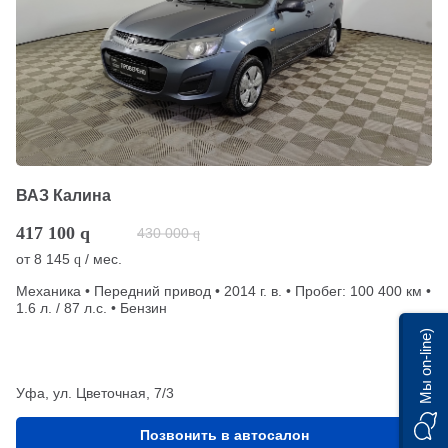
ВАЗ Калина
417 100
q
430 000
q
от
8 145
/ мес.
q
Механика • Передний привод • 2014 г. в. • Пробег: 100 400 км •
1.6 л. / 87 л.с. • Бензин
Мы on-line)
Уфа, ул. Цветочная, 7/3
Позвонить в автосалон