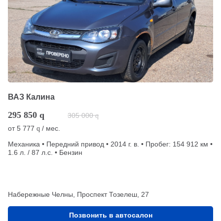
ВАЗ Калина
295 850
q
305 000
q
от
5 777
/ мес.
q
Механика • Передний привод • 2014 г. в. • Пробег: 154 912 км •
1.6 л. / 87 л.с. • Бензин
Набережные Челны, Проспект Тозелеш, 27
Позвонить в автосалон