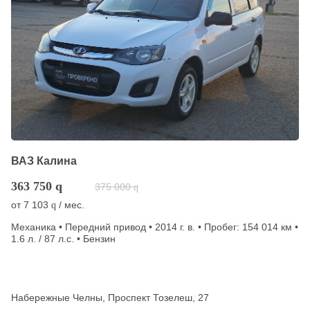
ВАЗ Калина
363 750
q
375 000
q
от
7 103
/ мес.
q
Механика • Передний привод • 2014 г. в. • Пробег: 154 014 км •
1.6 л. / 87 л.с. • Бензин
Набережные Челны, Проспект Тозелеш, 27