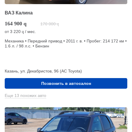
ВАЗ Калина
164 900
q
170 000
q
от
3 220
/ мес.
q
Механика • Передний привод • 2011 г. в. • Пробег: 214 172 км •
1.6 л. / 98 л.с. • Бензин
Казань, ул. Декабристов, 96 (АС Toyota)
Позвонить в автосалон
Еще 13 похожих авто