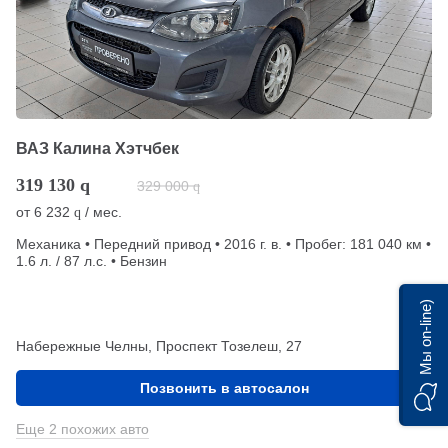
ВАЗ Калина Хэтчбек
319 130
q
329 000
q
от
6 232
/ мес.
q
Механика • Передний привод • 2016 г. в. • Пробег: 181 040 км •
1.6 л. / 87 л.с. • Бензин
Мы on-line)
Набережные Челны, Проспект Тозелеш, 27
Позвонить в автосалон
Еще 2 похожих авто