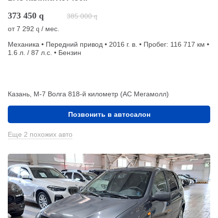
373 450
q
385 000
q
от
7 292
/ мес.
q
Механика • Передний привод • 2016 г. в. • Пробег: 116 717 км •
1.6 л. / 87 л.с. • Бензин
Казань, М-7 Волга 818-й километр (АС Мегамолл)
Позвонить в автосалон
Еще 2 похожих авто