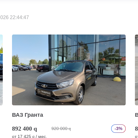
026 22:44:47
ВАЗ Гранта
892 400
q
8
920 000
-3%
q
от
17 425
/ мес.
о
q