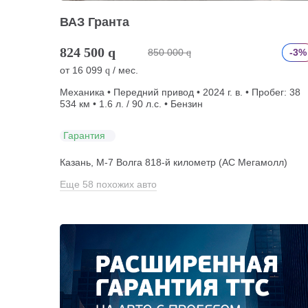
ВАЗ Гранта
824 500
q
850 000
-3%
q
от
16 099
/ мес.
q
Механика • Передний привод • 2024 г. в. • Пробег: 38
534 км • 1.6 л. / 90 л.с. • Бензин
Гарантия
Казань, М-7 Волга 818-й километр (АС Мегамолл)
Еще 58 похожих авто