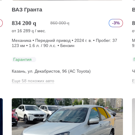
ВАЗ Гранта
834 200
q
8
860 000
-3%
q
от
16 289
/ мес.
о
q
Механика • Передний привод • 2024 г. в. • Пробег: 37
М
123 км • 1.6 л. / 90 л.с. • Бензин
9
Гарантия
Казань, ул. Декабристов, 96 (АС Toyota)
Ч
Еще 58 похожих авто
Е