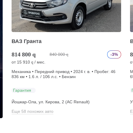
ВАЗ Гранта
814 800
q
8
840 000
-3%
q
от
15 910
/ мес.
о
q
Механика • Передний привод • 2024 г. в. • Пробег: 46
М
836 км • 1.6 л. / 106 л.с. • Бензин
6
Гарантия
Йошкар-Ола, ул. Кирова, 2 (АС Renault)
У
Еще 58 похожих авто
Е