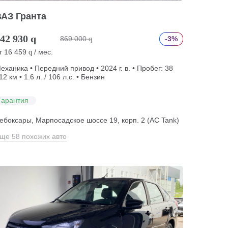
ВАЗ Гранта
42 930
q
869 000
-3%
q
т
16 459
/ мес.
q
еханика • Передний привод • 2024 г. в. • Пробег: 38
12 км • 1.6 л. / 106 л.с. • Бензин
Гарантия
ебоксары, Марпосадское шоссе 19, корп. 2 (АС Tank)
ще 58 похожих авто