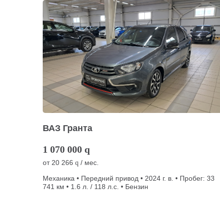
ВАЗ Гранта
1 070 000
q
от
20 266
/ мес.
q
Механика • Передний привод • 2024 г. в. • Пробег: 33
741 км • 1.6 л. / 118 л.с. • Бензин