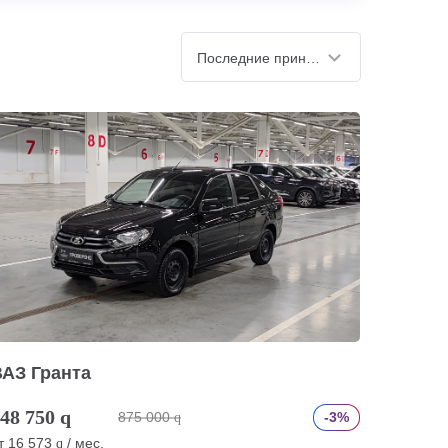
Последние принятые
ВАЗ Гранта
48 750
q
875 000
-3%
q
т
16 573
/ мес.
q