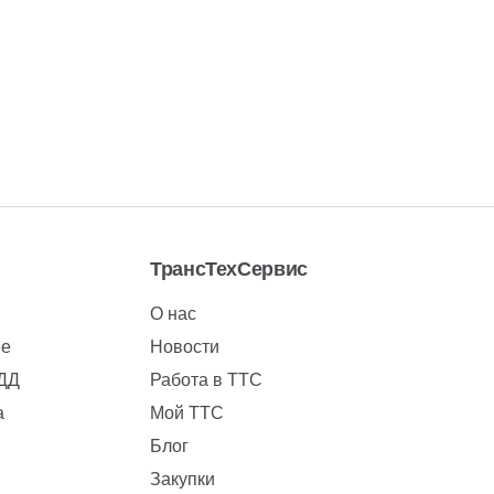
ТрансТехСервис
О нас
ие
Новости
БДД
Работа в ТТС
а
Мой ТТС
Блог
Закупки