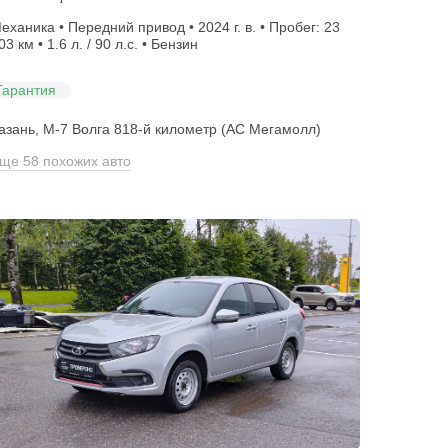
еханика • Передний привод • 2024 г. в. • Пробег: 23
03 км • 1.6 л. / 90 л.с. • Бензин
Гарантия
азань, М-7 Волга 818-й километр (АС Мегамолл)
ще 58 похожих авто