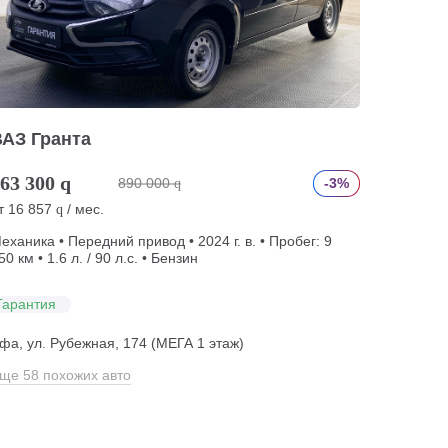
ВАЗ Гранта
63 300
q
890 000
-3%
q
т
16 857
/ мес.
q
еханика • Передний привод • 2024 г. в. • Пробег: 9
50 км • 1.6 л. / 90 л.с. • Бензин
Гарантия
фа, ул. Рубежная, 174 (МЕГА 1 этаж)
ще 58 похожих авто