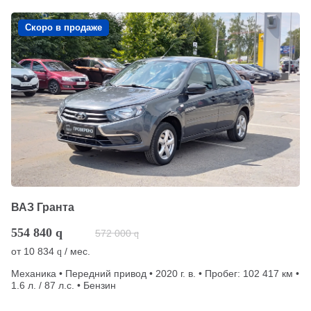
Скоро в продаже
ВАЗ Гранта
554 840
q
572 000
q
от
10 834
/ мес.
q
Механика • Передний привод • 2020 г. в. • Пробег: 102 417 км •
1.6 л. / 87 л.с. • Бензин