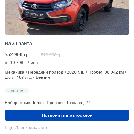
ВАЗ Гранта
552 900
q
570 000
q
от
10 796
/ мес.
q
Механика • Передний привод • 2020 г. в. • Пробег: 98 942 км •
1.6 л. / 87 л.с. • Бензин
Гарантия
Набережные Челны, Проспект Тозелеш, 27
Позвонить в автосалон
Еще 70 похожих авто