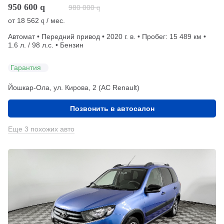
950 600
q
980 000
q
от
18 562
/ мес.
q
Автомат • Передний привод • 2020 г. в. • Пробег: 15 489 км •
1.6 л. / 98 л.с. • Бензин
Гарантия
Йошкар-Ола, ул. Кирова, 2 (АС Renault)
Позвонить в автосалон
Еще 3 похожих авто