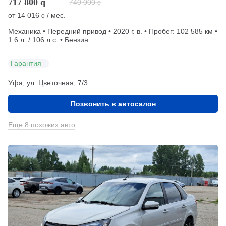
717 800
q
740 000
q
от
14 016
/ мес.
q
Механика • Передний привод • 2020 г. в. • Пробег: 102 585 км •
1.6 л. / 106 л.с. • Бензин
Гарантия
Уфа, ул. Цветочная, 7/3
Позвонить в автосалон
Еще 8 похожих авто