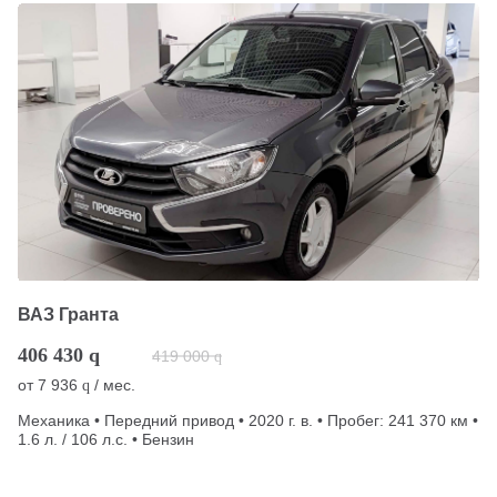
ВАЗ Гранта
406 430
q
419 000
q
от
7 936
/ мес.
q
Механика • Передний привод • 2020 г. в. • Пробег: 241 370 км •
1.6 л. / 106 л.с. • Бензин