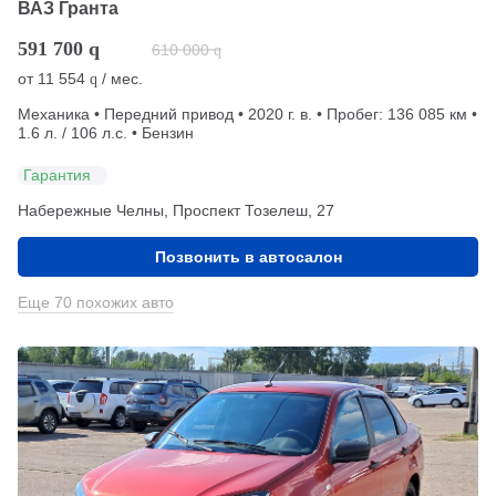
ВАЗ Гранта
591 700
q
610 000
q
от
11 554
/ мес.
q
Механика • Передний привод • 2020 г. в. • Пробег: 136 085 км •
1.6 л. / 106 л.с. • Бензин
Гарантия
Набережные Челны, Проспект Тозелеш, 27
Позвонить в автосалон
Еще 70 похожих авто