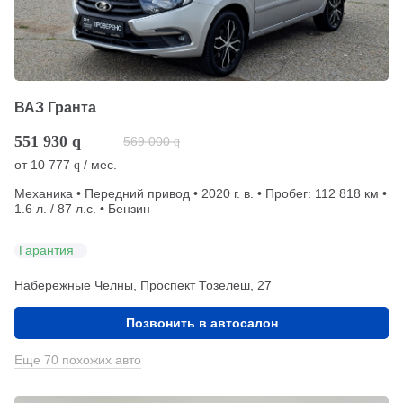
ВАЗ Гранта
551 930
q
569 000
q
от
10 777
/ мес.
q
Механика • Передний привод • 2020 г. в. • Пробег: 112 818 км •
1.6 л. / 87 л.с. • Бензин
Гарантия
Набережные Челны, Проспект Тозелеш, 27
Позвонить в автосалон
Еще 70 похожих авто