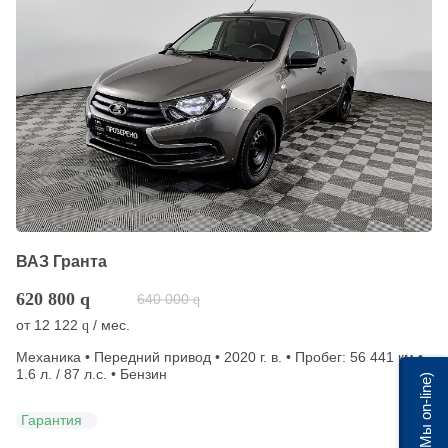
ВАЗ Гранта
620 800
q
640 000
q
от
12 122
/ мес.
q
Механика • Передний привод • 2020 г. в. • Пробег: 56 441 км •
1.6 л. / 87 л.с. • Бензин
Мы on-line)
Гарантия