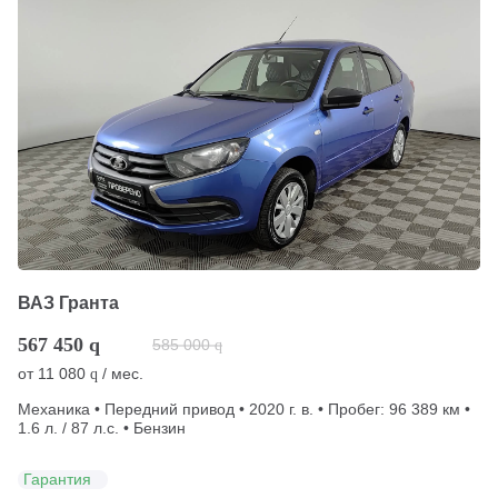
ВАЗ Гранта
567 450
q
585 000
q
от
11 080
/ мес.
q
Механика • Передний привод • 2020 г. в. • Пробег: 96 389 км •
1.6 л. / 87 л.с. • Бензин
Гарантия