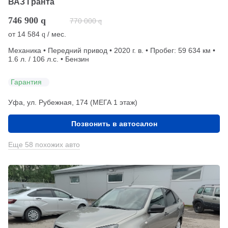
ВАЗ Гранта
746 900
q
770 000
q
от
14 584
/ мес.
q
Механика • Передний привод • 2020 г. в. • Пробег: 59 634 км •
1.6 л. / 106 л.с. • Бензин
Гарантия
Уфа, ул. Рубежная, 174 (МЕГА 1 этаж)
Позвонить в автосалон
Еще 58 похожих авто