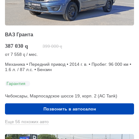
ВАЗ Гранта
387 030
q
399 000
q
от
7 558
/ мес.
q
Механика • Передний привод • 2014 г. в. • Пробег: 96 000 км •
1.6 л. / 87 л.с. • Бензин
Гарантия
Чебоксары, Марпосадское шоссе 19, корп. 2 (АС Tank)
Позвонить в автосалон
Еще 56 похожих авто