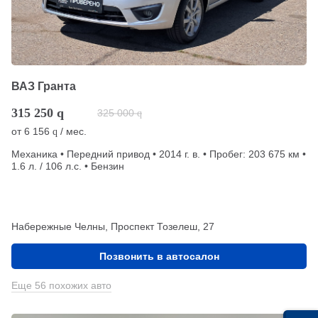
ВАЗ Гранта
315 250
q
325 000
q
от
6 156
/ мес.
q
Механика • Передний привод • 2014 г. в. • Пробег: 203 675 км •
1.6 л. / 106 л.с. • Бензин
Набережные Челны, Проспект Тозелеш, 27
Позвонить в автосалон
Еще 56 похожих авто