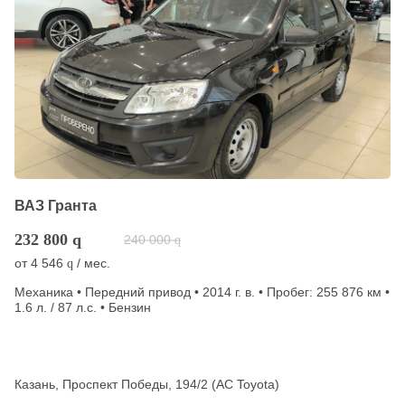
ВАЗ Гранта
232 800
q
240 000
q
от
4 546
/ мес.
q
Механика • Передний привод • 2014 г. в. • Пробег: 255 876 км •
1.6 л. / 87 л.с. • Бензин
Казань, Проспект Победы, 194/2 (АС Toyota)