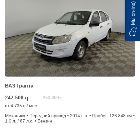
Мы on-line)
ВАЗ Гранта
242 500
q
250 000
q
от
4 735
/ мес.
q
Механика • Передний привод • 2014 г. в. • Пробег: 126 848 км •
1.6 л. / 87 л.с. • Бензин