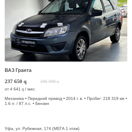
ВАЗ Гранта
237 650
q
245 000
q
от
4 641
/ мес.
q
Механика • Передний привод • 2014 г. в. • Пробег: 218 319 км •
1.6 л. / 87 л.с. • Бензин
Уфа, ул. Рубежная, 174 (МЕГА 1 этаж)