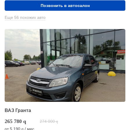
Позвонить в автосалон
Еще 56 похожих авто
ВАЗ Гранта
265 780
q
274 000
q
от
5 190
/ мес.
q