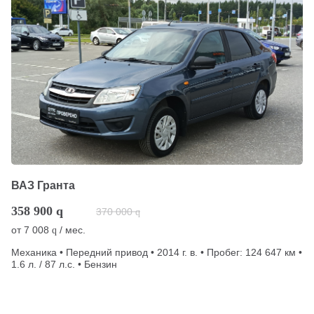
ВАЗ Гранта
358 900
q
370 000
q
от
7 008
/ мес.
q
Механика • Передний привод • 2014 г. в. • Пробег: 124 647 км •
1.6 л. / 87 л.с. • Бензин