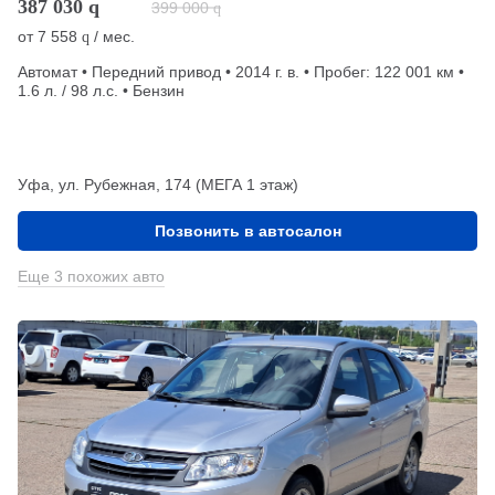
387 030
q
399 000
q
от
7 558
/ мес.
q
Автомат • Передний привод • 2014 г. в. • Пробег: 122 001 км •
1.6 л. / 98 л.с. • Бензин
Уфа, ул. Рубежная, 174 (МЕГА 1 этаж)
Позвонить в автосалон
Еще 3 похожих авто