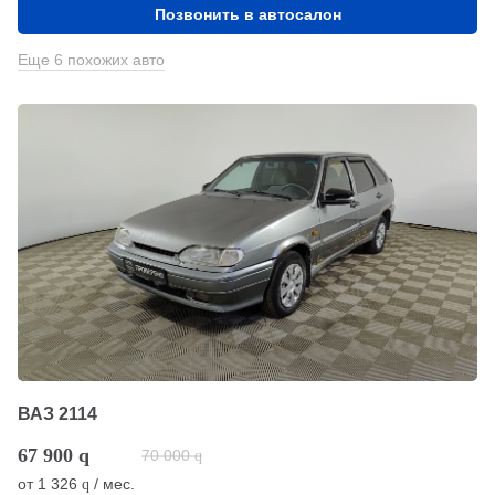
Позвонить в автосалон
Еще 6 похожих авто
ВАЗ 2114
67 900
q
70 000
q
от
1 326
/ мес.
q