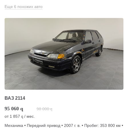
Еще 6 похожих авто
ВАЗ 2114
95 060
q
98 000
q
от
1 857
/ мес.
q
Механика • Передний привод • 2007 г. в. • Пробег: 353 800 км •