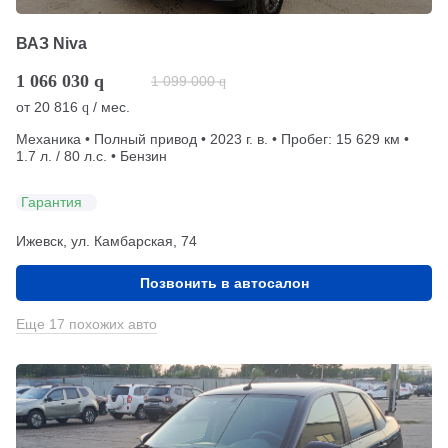
ВАЗ Niva
1 066 030
q
1 099 000
q
от
20 816
/ мес.
q
Механика • Полный привод • 2023 г. в. • Пробег: 15 629 км •
1.7 л. / 80 л.с. • Бензин
Гарантия
Ижевск, ул. Камбарская, 74
Позвонить в автосалон
Еще 17 похожих авто