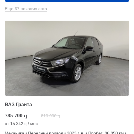
Еще 67 похожих авто
ВАЗ Гранта
785 700
q
810 000
q
от
15 342
/ мес.
q
Механика • Передний привод • 2023 г. в. • Пробег: 86 850 км •