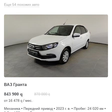
Еще 54 похожих авто
ВАЗ Гранта
843 900
q
870 000
q
от
16 478
/ мес.
q
Механика • Передний привод • 2023 г. в. • Пробег: 24 020 км •