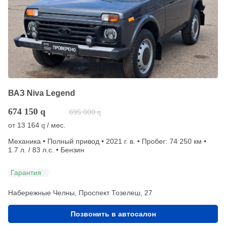
ВАЗ Niva Legend
674 150
q
695 000
q
от
13 164
/ мес.
q
Механика • Полный привод • 2021 г. в. • Пробег: 74 250 км •
1.7 л. / 83 л.с. • Бензин
Гарантия
Набережные Челны, Проспект Тозелеш, 27
Позвонить в автосалон