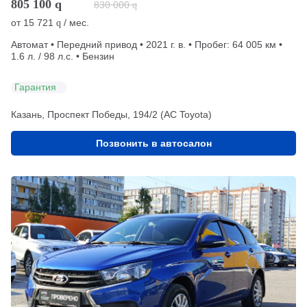
805 100
q
830 000
q
от
15 721
/ мес.
q
Автомат • Передний привод • 2021 г. в. • Пробег: 64 005 км •
1.6 л. / 98 л.с. • Бензин
Гарантия
Казань, Проспект Победы, 194/2 (АС Toyota)
Позвонить в автосалон