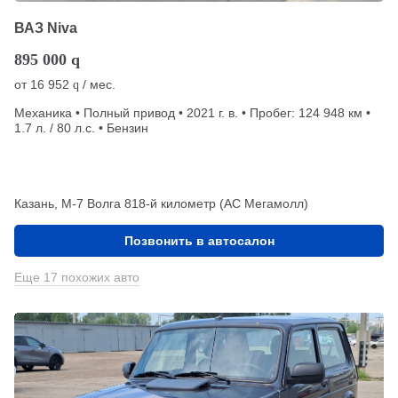
ВАЗ Niva
895 000
q
от
16 952
/ мес.
q
Механика • Полный привод • 2021 г. в. • Пробег: 124 948 км •
1.7 л. / 80 л.с. • Бензин
Казань, М-7 Волга 818-й километр (АС Мегамолл)
Позвонить в автосалон
Еще 17 похожих авто