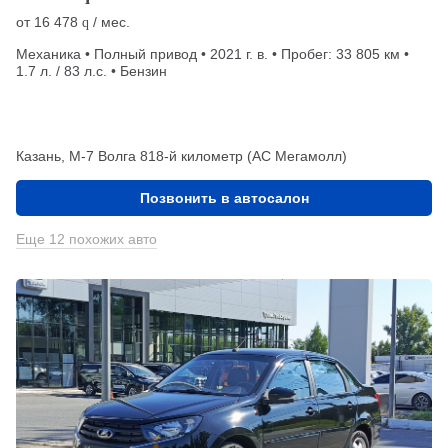
от
16 478
/ мес.
q
Механика • Полный привод • 2021 г. в. • Пробег: 33 805 км •
1.7 л. / 83 л.с. • Бензин
Казань, М-7 Волга 818-й километр (АС Мегамолл)
Позвонить в автосалон
Еще 12 похожих авто