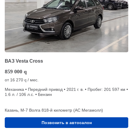
ВАЗ Vesta Cross
859 000
q
от
16 270
/ мес.
q
Механика • Передний привод • 2021 г. в. • Пробег: 201 597 км •
1.6 л. / 106 л.с. • Бензин
Казань, М-7 Волга 818-й километр (АС Мегамолл)
Позвонить в автосалон