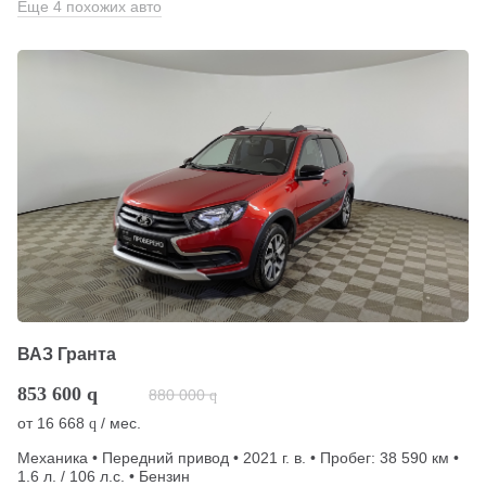
Еще 4 похожих авто
ВАЗ Гранта
853 600
q
880 000
q
от
16 668
/ мес.
q
Механика • Передний привод • 2021 г. в. • Пробег: 38 590 км •
1.6 л. / 106 л.с. • Бензин