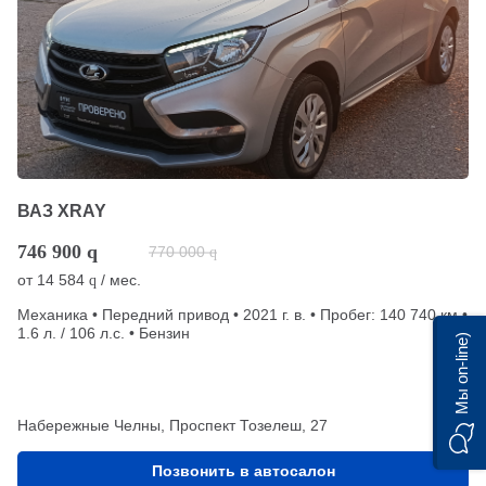
ВАЗ XRAY
746 900
q
770 000
q
от
14 584
/ мес.
q
Механика • Передний привод • 2021 г. в. • Пробег: 140 740 км •
1.6 л. / 106 л.с. • Бензин
Мы on-line)
Набережные Челны, Проспект Тозелеш, 27
Позвонить в автосалон