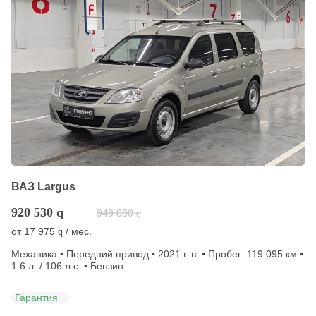
ВАЗ Largus
920 530
q
949 000
q
от
17 975
/ мес.
q
Механика • Передний привод • 2021 г. в. • Пробег: 119 095 км •
1.6 л. / 106 л.с. • Бензин
Гарантия