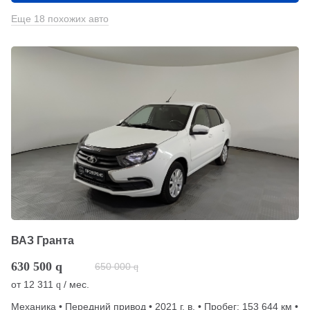
Еще 18 похожих авто
ВАЗ Гранта
630 500
q
650 000
q
от
12 311
/ мес.
q
Механика • Передний привод • 2021 г. в. • Пробег: 153 644 км •