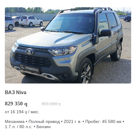
ВАЗ Niva
829 350
q
855 000
q
от
16 194
/ мес.
q
Механика • Полный привод • 2021 г. в. • Пробег: 45 580 км •
1.7 л. / 80 л.с. • Бензин