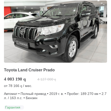
Toyota Land Cruiser Prado
4 003 190
q
4 127 000
q
от
78 166
/ мес.
q
Автомат • Полный привод • 2019 г. в. • Пробег: 189 270 км • 2.7
л. / 163 л.с. • Бензин
Гарантия