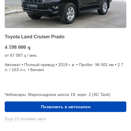
Toyota Land Cruiser Prado
4 598 000
q
от
87 087
/ мес.
q
Автомат • Полный привод • 2019 г. в. • Пробег: 96 501 км • 2.7
л. / 163 л.с. • Бензин
Чебоксары, Марпосадское шоссе 19, корп. 2 (АС Tank)
Позвонить в автосалон
Еще 22 похожих авто