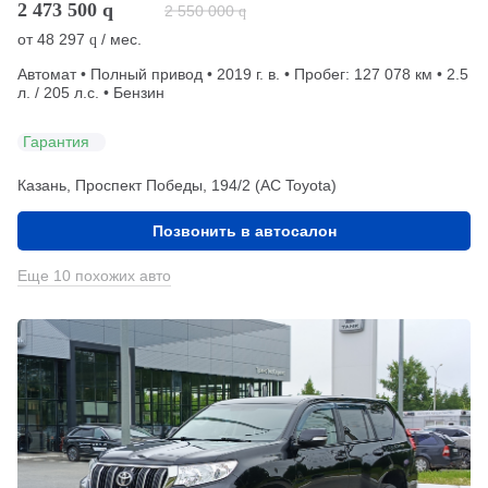
2 473 500
q
2 550 000
q
от
48 297
/ мес.
q
Автомат • Полный привод • 2019 г. в. • Пробег: 127 078 км • 2.5
л. / 205 л.с. • Бензин
Гарантия
Казань, Проспект Победы, 194/2 (АС Toyota)
Позвонить в автосалон
Еще 10 похожих авто