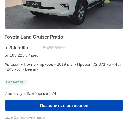
Toyota Land Cruiser Prado
5 286 500
q
5 450 000
q
от
103 223
/ мес.
q
Автомат • Полный привод • 2019 г. в. • Пробег: 72 371 км • 4 л.
/ 249 л.с. • Бензин
Гарантия
Ижевск, ул. Камбарская, 74
Позвонить в автосалон
Еще 22 похожих авто