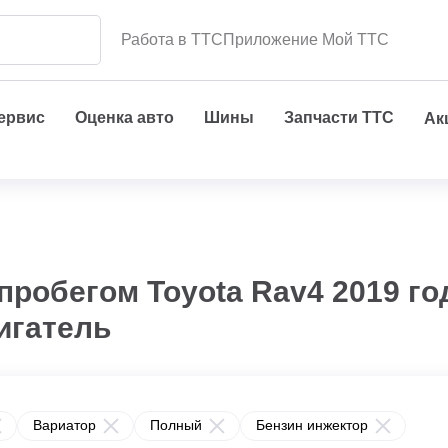
Работа в ТТС
Приложение Мой ТТС
сервис
Оценка авто
Шины
Запчасти ТТС
Ак
пробегом Toyota Rav4 2019 го
игатель
Вариатор
Полный
Бензин инжектор