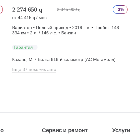
2 274 650
q
2 345 000
-3%
q
от
44 415
/ мес.
q
0
Вариатор • Полный привод • 2019 г. в. • Пробег: 148
334 км • 2 л. / 146 л.с. • Бензин
Гарантия
Казань, М-7 Волга 818-й километр (АС Мегамолл)
Еще 37 похожих авто
то
Сервис и ремонт
Услуги