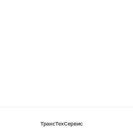
ТрансТехСервис