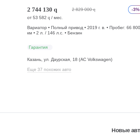
2 744 130
q
2 829 000
-3%
q
от
53 582
/ мес.
q
Вариатор • Полный привод • 2019 г. в. • Пробег: 66 80
км • 2 л. / 146 л.с. • Бензин
Гарантия
Казань, ул. Даурская, 18 (АС Volkswagen)
Еще 37 похожих авто
Новые ав