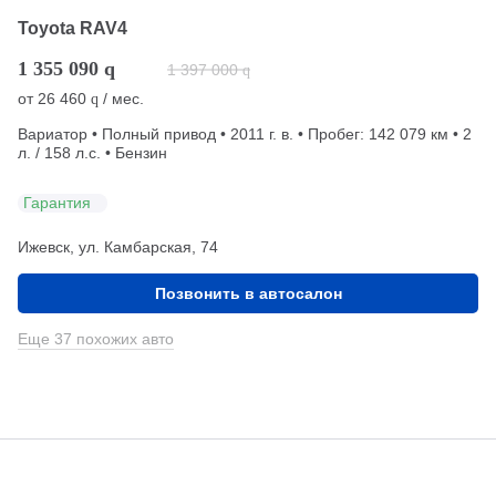
Toyota RAV4
1 355 090
q
1 397 000
q
от
26 460
/ мес.
q
Вариатор • Полный привод • 2011 г. в. • Пробег: 142 079 км • 2
л. / 158 л.с. • Бензин
Гарантия
Ижевск, ул. Камбарская, 74
Позвонить в автосалон
Еще 37 похожих авто