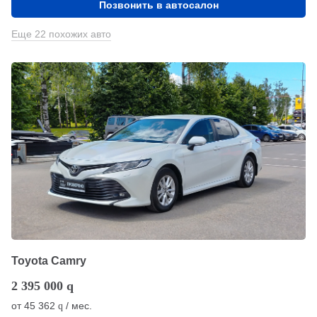
Позвонить в автосалон
Еще 22 похожих авто
Toyota Camry
2 395 000
q
от
45 362
/ мес.
q