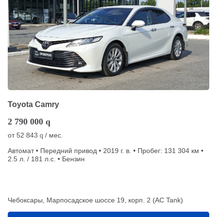
Toyota Camry
2 790 000
q
от
52 843
/ мес.
q
Автомат • Передний привод • 2019 г. в. • Пробег: 131 304 км •
2.5 л. / 181 л.с. • Бензин
Чебоксары, Марпосадское шоссе 19, корп. 2 (АС Tank)