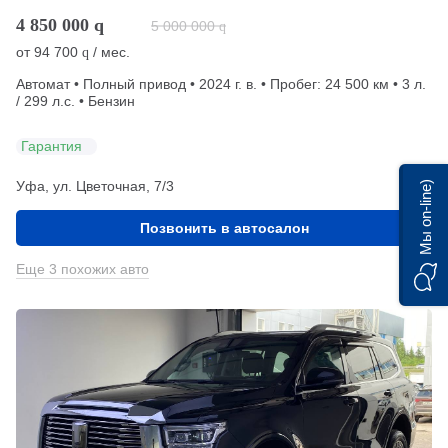
4 850 000
q
5 000 000
q
от
94 700
/ мес.
q
Автомат • Полный привод • 2024 г. в. • Пробег: 24 500 км • 3 л.
/ 299 л.с. • Бензин
Гарантия
Уфа, ул. Цветочная, 7/3
Мы on-line)
Позвонить в автосалон
Еще 3 похожих авто