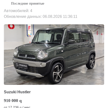
Автомобилей: 4
Обновление данных: 06.08.2026 11:36:11
Suzuki Hustler
910 000
q
от
17 236
/ мес.
q