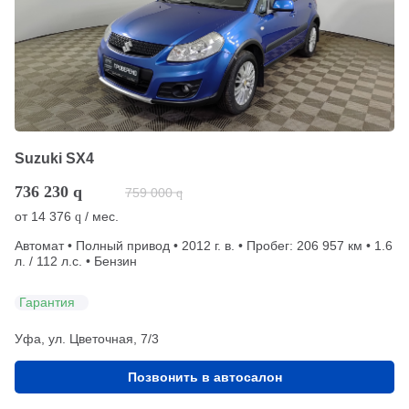
Suzuki SX4
736 230
q
759 000
q
от
14 376
/ мес.
q
Автомат • Полный привод • 2012 г. в. • Пробег: 206 957 км • 1.6
л. / 112 л.с. • Бензин
Гарантия
Уфа, ул. Цветочная, 7/3
Позвонить в автосалон