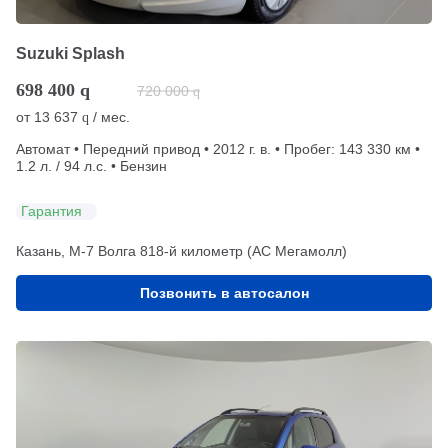
Suzuki Splash
698 400
q
720 000
q
от
13 637
/ мес.
q
Автомат • Передний привод • 2012 г. в. • Пробег: 143 330 км •
1.2 л. / 94 л.с. • Бензин
Гарантия
Казань, М-7 Волга 818-й километр (АС Мегамолл)
Позвонить в автосалон