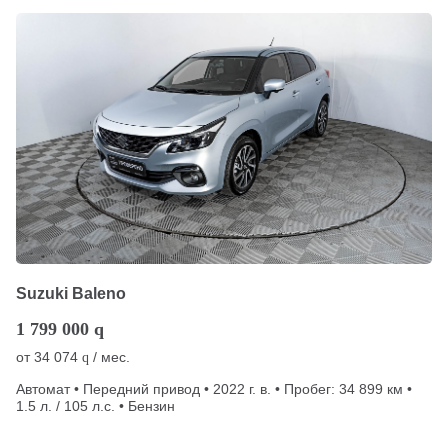
Suzuki Baleno
1 799 000
q
от
34 074
/ мес.
q
Автомат • Передний привод • 2022 г. в. • Пробег: 34 899 км •
1.5 л. / 105 л.с. • Бензин