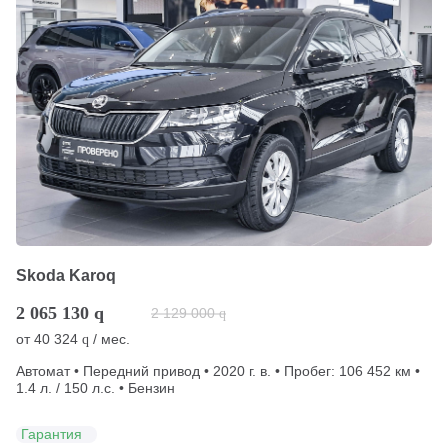
Skoda Karoq
2 065 130
q
2 129 000
q
от
40 324
/ мес.
q
Автомат • Передний привод • 2020 г. в. • Пробег: 106 452 км •
1.4 л. / 150 л.с. • Бензин
Гарантия