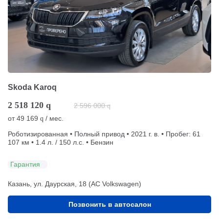
Skoda Karoq
2 518 120
q
2 596 000
q
от
49 169
/ мес.
q
Роботизированная • Полный привод • 2021 г. в. • Пробег: 61
107 км • 1.4 л. / 150 л.с. • Бензин
Гарантия
Казань, ул. Даурская, 18 (АС Volkswagen)
Позвонить в автосалон