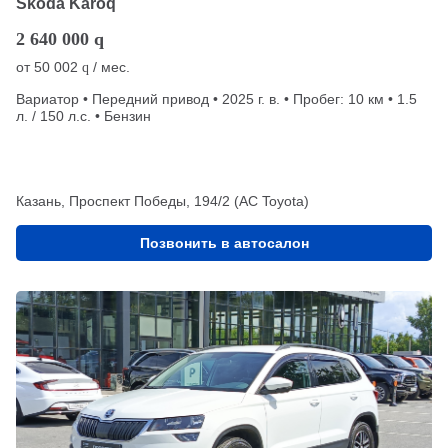
Skoda Karoq
2 640 000
q
от
50 002
/ мес.
q
Вариатор • Передний привод • 2025 г. в. • Пробег: 10 км • 1.5
л. / 150 л.с. • Бензин
Казань, Проспект Победы, 194/2 (АС Toyota)
Позвонить в автосалон