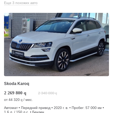
Еще 3 похожих авто
Skoda Karoq
2 269 800
q
2 340 000
q
от
44 320
/ мес.
q
Автомат • Передний привод • 2020 г. в. • Пробег: 57 000 км •
1.6 л. / 150 л.с. • Бензин