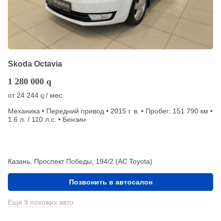
Skoda Octavia
1 280 000
q
от
24 244
/ мес.
q
Механика • Передний привод • 2015 г. в. • Пробег: 151 790 км •
1.6 л. / 110 л.с. • Бензин
Казань, Проспект Победы, 194/2 (АС Toyota)
Позвонить в автосалон
Еще 9 похожих авто