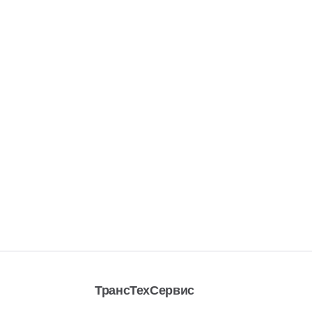
ТрансТехСервис