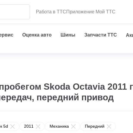
Работа в ТТС
Приложение Мой ТТС
сервис
Оценка авто
Шины
Запчасти ТТС
Ак
робегом Skoda Octavia 2011 г
передач, передний привод
к 5d
2011
Механика
Передний