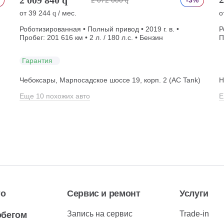
2 072 000
-3%
q
от
39 244
/ мес.
о
q
Роботизированная • Полный привод • 2019 г. в. •
Р
Пробег: 201 616 км • 2 л. / 180 л.с. • Бензин
П
Гарантия
Чебоксары, Марпосадское шоссе 19, корп. 2 (АС Tank)
Н
Еще 10 похожих авто
Е
то
Сервис и ремонт
Услуги
Запись на сервис
Trade-in
обегом