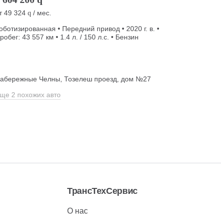
т
49 324
/ мес.
q
оботизированная • Передний привод • 2020 г. в. •
робег: 43 557 км • 1.4 л. / 150 л.с. • Бензин
абережные Челны, Тозелеш проезд, дом №27
ще 2 похожих авто
ТрансТехСервис
О нас