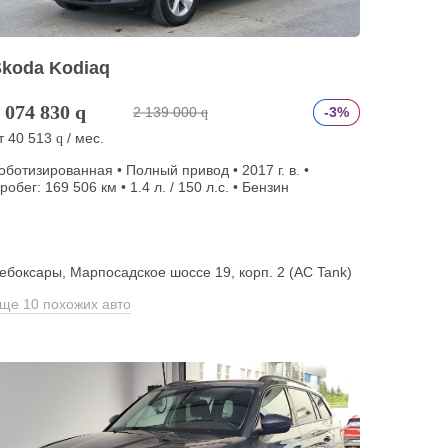
Skoda Kodiaq
 074 830
q
2 139 000
-3%
q
т
40 513
/ мес.
q
оботизированная • Полный привод • 2017 г. в. •
робег: 169 506 км • 1.4 л. / 150 л.с. • Бензин
ебоксары, Марпосадское шоссе 19, корп. 2 (АС Tank)
ще 10 похожих авто