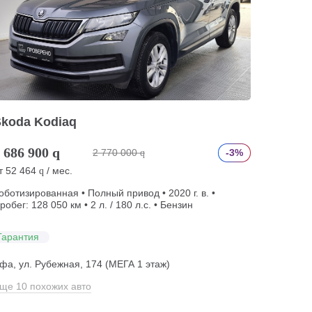
Skoda Kodiaq
 686 900
q
2 770 000
-3%
q
т
52 464
/ мес.
q
оботизированная • Полный привод • 2020 г. в. •
робег: 128 050 км • 2 л. / 180 л.с. • Бензин
Гарантия
фа, ул. Рубежная, 174 (МЕГА 1 этаж)
ще 10 похожих авто