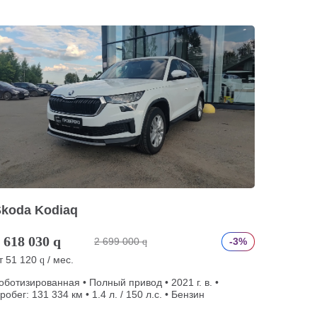
Skoda Kodiaq
 618 030
q
2 699 000
-3%
q
т
51 120
/ мес.
q
оботизированная • Полный привод • 2021 г. в. •
робег: 131 334 км • 1.4 л. / 150 л.с. • Бензин