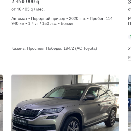
2 450 000
q
3
от
46 403
/ мес.
о
q
Автомат • Передний привод • 2020 г. в. • Пробег: 114
Р
940 км • 1.4 л. / 150 л.с. • Бензин
П
Казань, Проспект Победы, 194/2 (АС Toyota)
У
Е