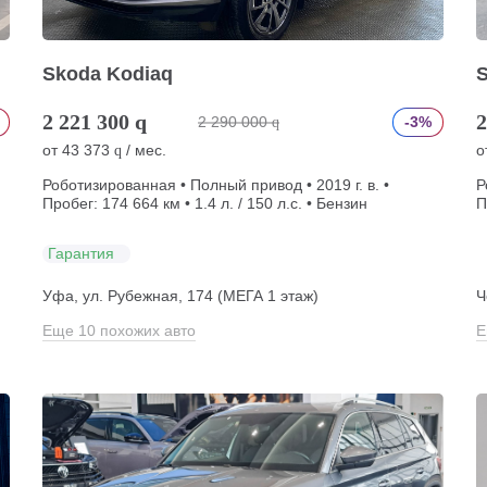
Skoda Kodiaq
2 221 300
q
2
2 290 000
-3%
q
от
43 373
/ мес.
о
q
Роботизированная • Полный привод • 2019 г. в. •
Р
Пробег: 174 664 км • 1.4 л. / 150 л.с. • Бензин
П
Гарантия
Уфа, ул. Рубежная, 174 (МЕГА 1 этаж)
Ч
Еще 10 похожих авто
Е