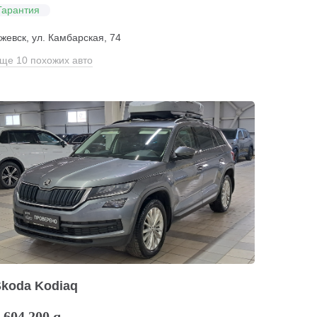
Гарантия
жевск, ул. Камбарская, 74
ще 10 похожих авто
Skoda Kodiaq
 604 200
q