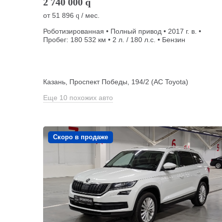
2 740 000
q
от
51 896
/ мес.
q
Роботизированная • Полный привод • 2017 г. в. •
Пробег: 180 532 км • 2 л. / 180 л.с. • Бензин
Казань, Проспект Победы, 194/2 (АС Toyota)
Еще 10 похожих авто
Скоро в продаже