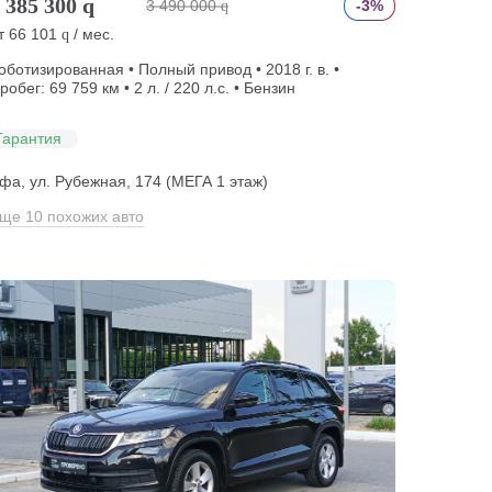
 385 300
q
3 490 000
-3%
q
т
66 101
/ мес.
q
оботизированная • Полный привод • 2018 г. в. •
робег: 69 759 км • 2 л. / 220 л.с. • Бензин
Гарантия
фа, ул. Рубежная, 174 (МЕГА 1 этаж)
ще 10 похожих авто