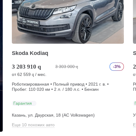
Skoda Kodiaq
3 203 910
q
2
3 303 000
-3%
q
от
62 559
/ мес.
о
q
Роботизированная • Полный привод • 2021 г. в. •
Р
Пробег: 110 020 км • 2 л. / 180 л.с. • Бензин
П
Гарантия
Казань, ул. Даурская, 18 (АС Volkswagen)
У
Еще 10 похожих авто
Е