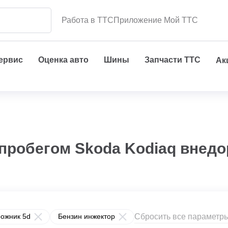
Работа в ТТС
Приложение Мой ТТС
сервис
Оценка авто
Шины
Запчасти ТТС
Ак
 пробегом Skoda Kodiaq внед
Сбросить все параметр
ожник 5d
Бензин инжектор