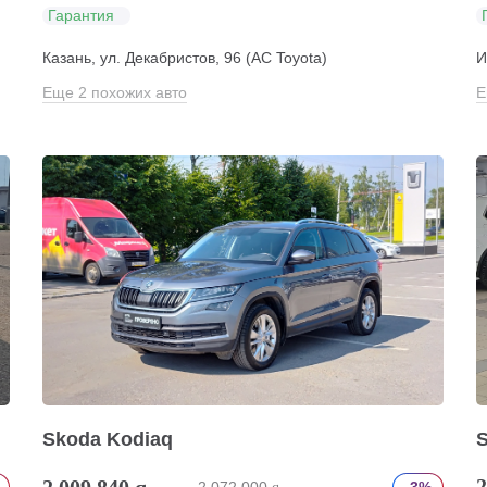
Гарантия
Казань, ул. Декабристов, 96 (АС Toyota)
И
Еще 2 похожих авто
Е
Skoda Kodiaq
2
2 009 840
q