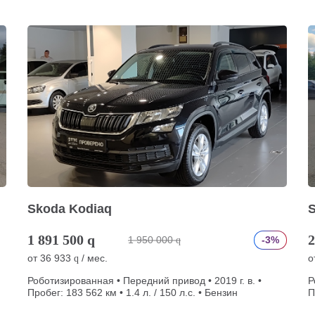
Skoda Kodiaq
1 891 500
q
2
1 950 000
-3%
q
от
36 933
/ мес.
о
q
Роботизированная • Передний привод • 2019 г. в. •
Р
Пробег: 183 562 км • 1.4 л. / 150 л.с. • Бензин
П