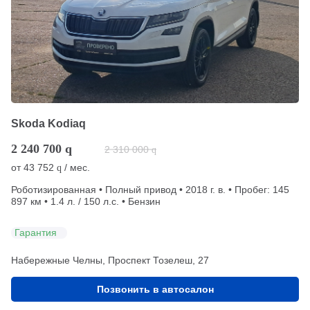
Skoda Kodiaq
2 240 700
q
2 310 000
q
от
43 752
/ мес.
q
Роботизированная • Полный привод • 2018 г. в. • Пробег: 145
897 км • 1.4 л. / 150 л.с. • Бензин
Гарантия
Набережные Челны, Проспект Тозелеш, 27
Позвонить в автосалон