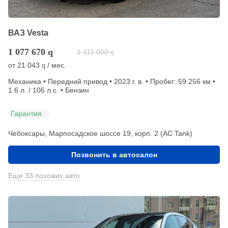
ВАЗ Vesta
1 077 670
q
1 111 000
q
от
21 043
/ мес.
q
Механика • Передний привод • 2023 г. в. • Пробег: 59 256 км •
1.6 л. / 106 л.с. • Бензин
Гарантия
Чебоксары, Марпосадское шоссе 19, корп. 2 (АС Tank)
Позвонить в автосалон
Еще 33 похожих авто