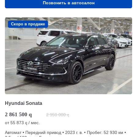
Позвонить в автосалон
Скоро в продаже
Hyundai Sonata
2 861 500
q
2 950 000
q
от
55 873
/ мес.
q
Автомат • Передний привод • 2023 г. в. • Пробег: 52 930 км •