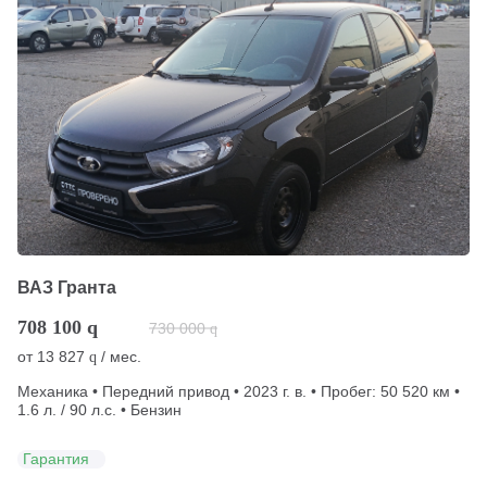
ВАЗ Гранта
708 100
q
730 000
q
от
13 827
/ мес.
q
Механика • Передний привод • 2023 г. в. • Пробег: 50 520 км •
1.6 л. / 90 л.с. • Бензин
Гарантия