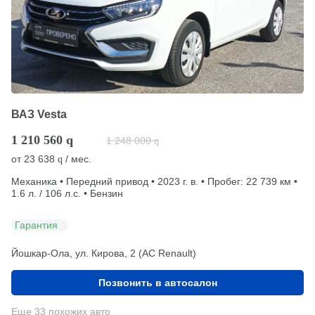
ВАЗ Vesta
1 210 560
q
1 248 000
q
от
23 638
/ мес.
q
Механика • Передний привод • 2023 г. в. • Пробег: 22 739 км •
1.6 л. / 106 л.с. • Бензин
Гарантия
Йошкар-Ола, ул. Кирова, 2 (АС Renault)
Позвонить в автосалон
Еще 33 похожих авто