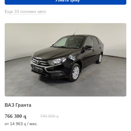
Еще 33 похожих авто
ВАЗ Гранта
766 300
q
790 000
q
от
14 963
/ мес.
q