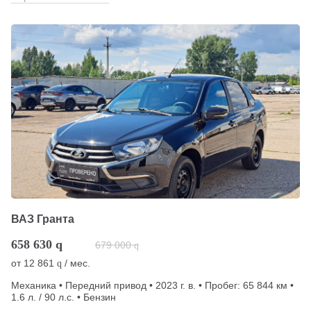
ВАЗ Гранта
658 630
q
679 000
q
от
12 861
/ мес.
q
Механика • Передний привод • 2023 г. в. • Пробег: 65 844 км •
1.6 л. / 90 л.с. • Бензин