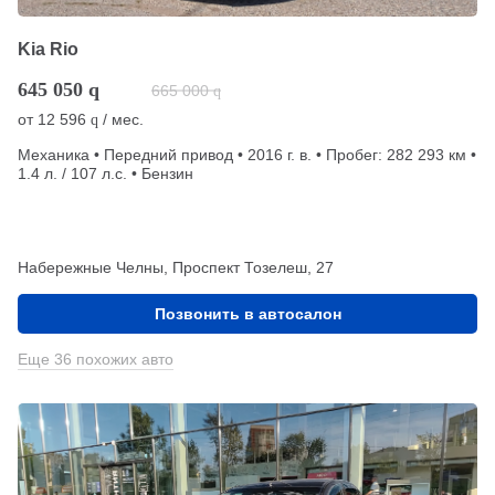
Kia Rio
645 050
q
665 000
q
от
12 596
/ мес.
q
Механика • Передний привод • 2016 г. в. • Пробег: 282 293 км •
1.4 л. / 107 л.с. • Бензин
Набережные Челны, Проспект Тозелеш, 27
Позвонить в автосалон
Еще 36 похожих авто