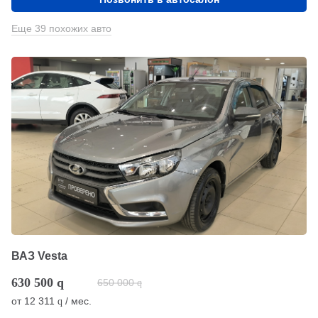
Еще 39 похожих авто
ВАЗ Vesta
630 500
q
650 000
q
от
12 311
/ мес.
q