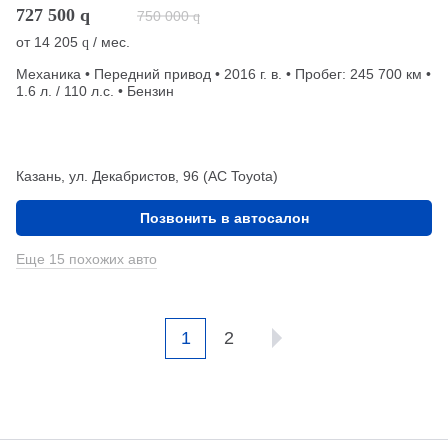
727 500
q
750 000
q
от
14 205
/ мес.
q
Механика • Передний привод • 2016 г. в. • Пробег: 245 700 км •
1.6 л. / 110 л.с. • Бензин
Казань, ул. Декабристов, 96 (АС Toyota)
Позвонить в автосалон
Еще 15 похожих авто
1
2