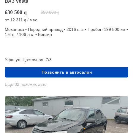
ВАЗ Vesta
630 500
q
650 000
q
от
12 311
/ мес.
q
Механика • Передний привод • 2016 г. в. • Пробег: 199 800 км •
1.6 л. / 106 л.с. • Бензин
Уфа, ул. Цветочная, 7/3
Позвонить в автосалон
Еще 32 похожих авто