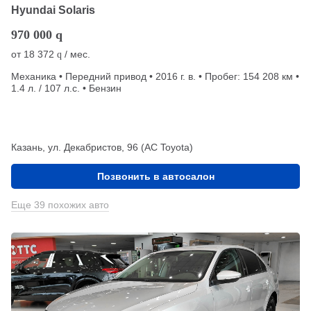
Hyundai Solaris
970 000
q
от
18 372
/ мес.
q
Механика • Передний привод • 2016 г. в. • Пробег: 154 208 км •
1.4 л. / 107 л.с. • Бензин
Казань, ул. Декабристов, 96 (АС Toyota)
Позвонить в автосалон
Еще 39 похожих авто