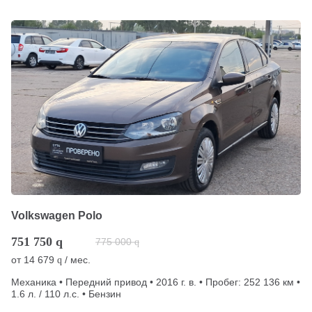
Volkswagen Polo
751 750
q
775 000
q
от
14 679
/ мес.
q
Механика • Передний привод • 2016 г. в. • Пробег: 252 136 км •
1.6 л. / 110 л.с. • Бензин