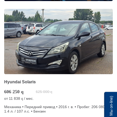
Hyundai Solaris
606 250
q
625 000
q
Мы on-line)
от
11 838
/ мес.
q
Механика • Передний привод • 2016 г. в. • Пробег: 206 080 км •
1.4 л. / 107 л.с. • Бензин