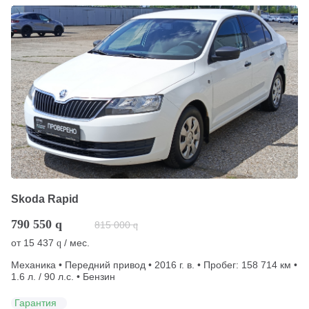
Skoda Rapid
790 550
q
815 000
q
от
15 437
/ мес.
q
Механика • Передний привод • 2016 г. в. • Пробег: 158 714 км •
1.6 л. / 90 л.с. • Бензин
Гарантия