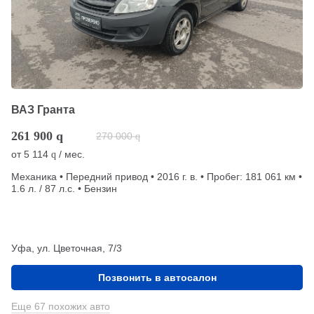
ВАЗ Гранта
261 900
q
270 000
q
от
5 114
/ мес.
q
Механика • Передний привод • 2016 г. в. • Пробег: 181 061 км •
1.6 л. / 87 л.с. • Бензин
Уфа, ул. Цветочная, 7/3
Позвонить в автосалон
Еще 67 похожих авто