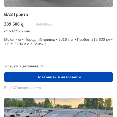
ВАЗ Гранта
339 500
q
350 000
q
от
6 629
/ мес.
q
Механика • Передний привод • 2016 г. в. • Пробег: 215 630 км •
1.6 л. / 106 л.с. • Бензин
Уфа, ул. Цветочная, 7/3
Позвонить в автосалон
Еще 67 похожих авто