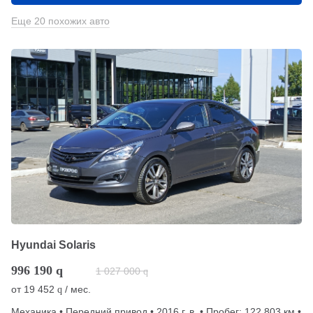
Еще 20 похожих авто
Hyundai Solaris
996 190
q
1 027 000
q
от
19 452
/ мес.
q
Механика • Передний привод • 2016 г. в. • Пробег: 122 803 км •