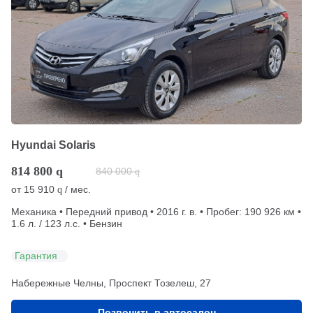
Hyundai Solaris
814 800
q
840 000
q
от
15 910
/ мес.
q
Механика • Передний привод • 2016 г. в. • Пробег: 190 926 км •
1.6 л. / 123 л.с. • Бензин
Гарантия
Набережные Челны, Проспект Тозелеш, 27
Позвонить в автосалон