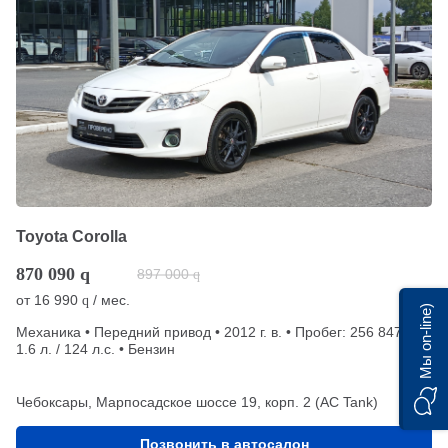
Toyota Corolla
870 090
q
897 000
q
от
16 990
/ мес.
q
Мы on-line)
Механика • Передний привод • 2012 г. в. • Пробег: 256 847 км •
1.6 л. / 124 л.с. • Бензин
Чебоксары, Марпосадское шоссе 19, корп. 2 (АС Tank)
Позвонить в автосалон