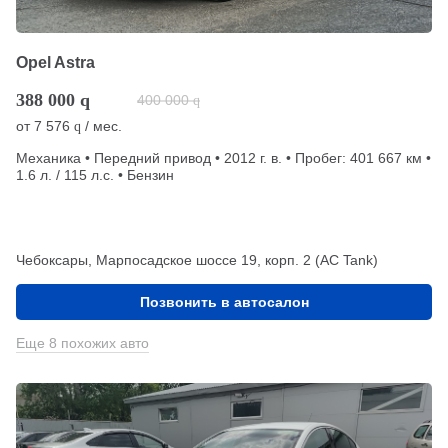
Opel Astra
388 000
q
400 000
q
от
7 576
/ мес.
q
Механика • Передний привод • 2012 г. в. • Пробег: 401 667 км •
1.6 л. / 115 л.с. • Бензин
Чебоксары, Марпосадское шоссе 19, корп. 2 (АС Tank)
Позвонить в автосалон
Еще 8 похожих авто