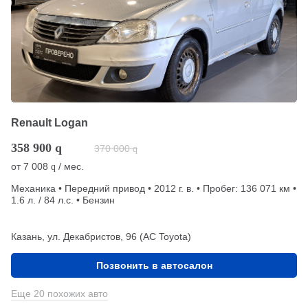
Renault Logan
358 900
q
370 000
q
от
7 008
/ мес.
q
Механика • Передний привод • 2012 г. в. • Пробег: 136 071 км •
1.6 л. / 84 л.с. • Бензин
Казань, ул. Декабристов, 96 (АС Toyota)
Позвонить в автосалон
Еще 20 похожих авто