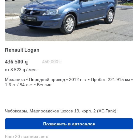
Renault Logan
436 500
q
450 000
q
от
8 523
/ мес.
q
Механика • Передний привод • 2012 г. в. • Пробег: 221 915 км •
1.6 л. / 84 л.с. • Бензин
Чебоксары, Марпосадское шоссе 19, корп. 2 (АС Tank)
Позвонить в автосалон
Еще 20 похожих авто