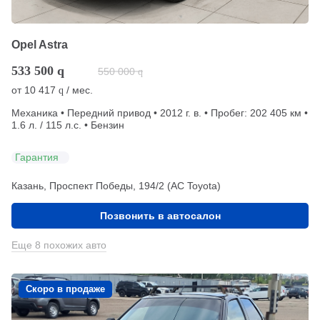
Opel Astra
533 500
q
550 000
q
от
10 417
/ мес.
q
Механика • Передний привод • 2012 г. в. • Пробег: 202 405 км •
1.6 л. / 115 л.с. • Бензин
Гарантия
Казань, Проспект Победы, 194/2 (АС Toyota)
Позвонить в автосалон
Еще 8 похожих авто
Скоро в продаже