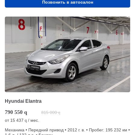
Позвонить в автосалон
Hyundai Elantra
790 550
q
815 000
q
от
15 437
/ мес.
q
Механика • Передний привод • 2012 г. в. • Пробег: 195 232 км •
1.6 л. / 132 л.с. • Бензин