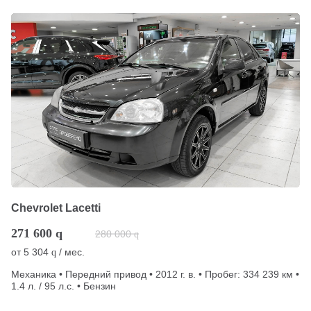
Chevrolet Lacetti
271 600
q
280 000
q
от
5 304
/ мес.
q
Механика • Передний привод • 2012 г. в. • Пробег: 334 239 км •
1.4 л. / 95 л.с. • Бензин