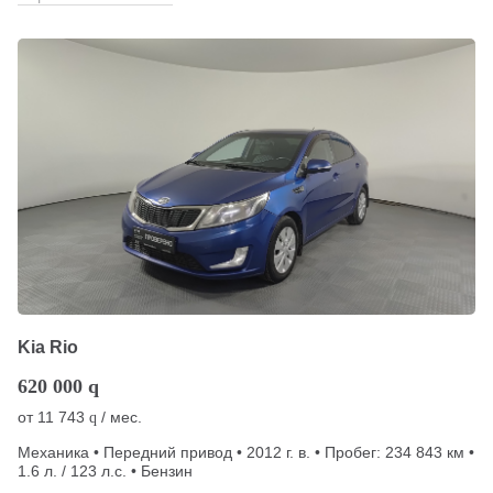
Kia Rio
620 000
q
от
11 743
/ мес.
q
Механика • Передний привод • 2012 г. в. • Пробег: 234 843 км •
1.6 л. / 123 л.с. • Бензин