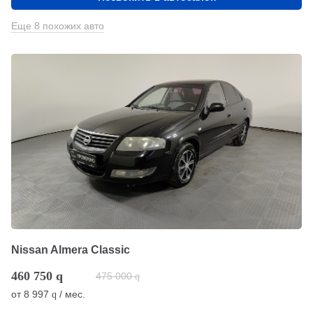
Еще 8 похожих авто
Nissan Almera Classic
460 750
q
475 000
q
от
8 997
/ мес.
q