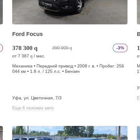
Ford Focus
378 300
q
1
390 000
-3%
q
от
7 387
/ мес.
о
q
Механика • Передний привод • 2008 г. в. • Пробег: 256
М
044 км • 1.8 л. / 125 л.с. • Бензин
1
У
Уфа, ул. Цветочная, 7/3
Е
Еще 6 похожих авто