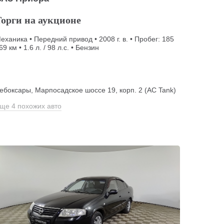
Торги на аукционе
еханика • Передний привод • 2008 г. в. • Пробег: 185
69 км • 1.6 л. / 98 л.с. • Бензин
ебоксары, Марпосадское шоссе 19, корп. 2 (АС Tank)
ще 4 похожих авто