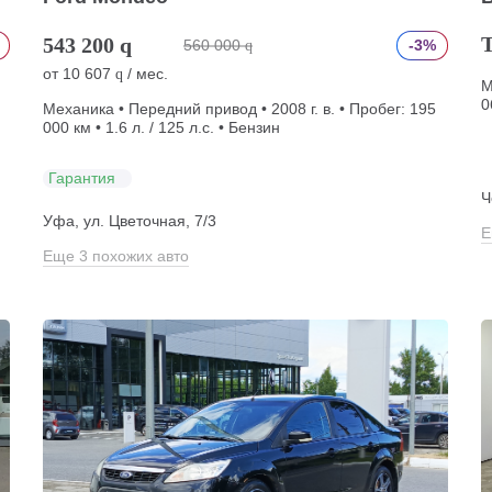
543 200
q
560 000
-3%
q
от
10 607
/ мес.
q
М
0
Механика • Передний привод • 2008 г. в. • Пробег: 195
000 км • 1.6 л. / 125 л.с. • Бензин
Гарантия
Ч
)
Уфа, ул. Цветочная, 7/3
Е
Еще 3 похожих авто