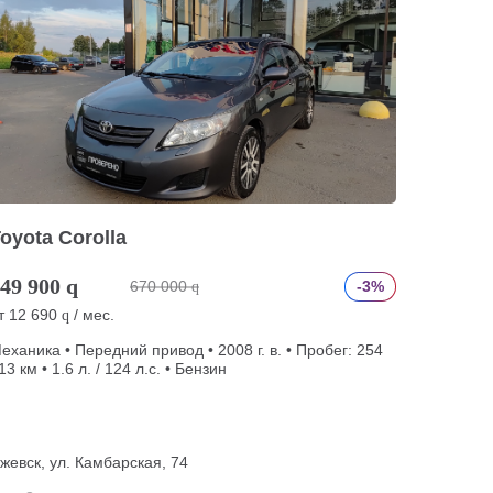
oyota Corolla
49 900
q
670 000
-3%
q
т
12 690
/ мес.
q
еханика • Передний привод • 2008 г. в. • Пробег: 254
13 км • 1.6 л. / 124 л.с. • Бензин
жевск, ул. Камбарская, 74