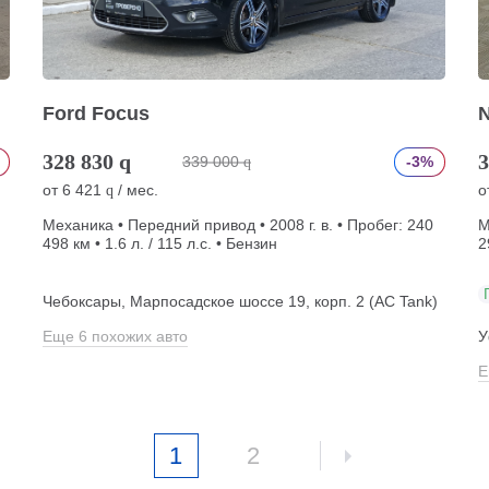
Ford Focus
N
328 830
q
3
339 000
-3%
q
от
6 421
/ мес.
о
q
Механика • Передний привод • 2008 г. в. • Пробег: 240
М
498 км • 1.6 л. / 115 л.с. • Бензин
2
Чебоксары, Марпосадское шоссе 19, корп. 2 (АС Tank)
Еще 6 похожих авто
У
Е
1
2