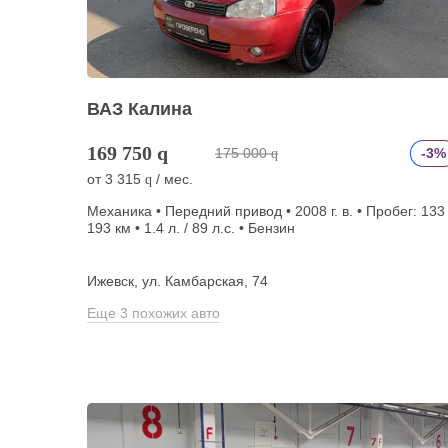
ВАЗ Калина
169 750
q
175 000
-3%
q
от
3 315
/ мес.
q
Механика • Передний привод • 2008 г. в. • Пробег: 133
193 км • 1.4 л. / 89 л.с. • Бензин
Ижевск, ул. Камбарская, 74
Еще 3 похожих авто