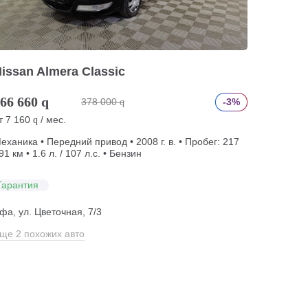
issan Almera Classic
66 660
q
378 000
-3%
q
т
7 160
/ мес.
q
еханика • Передний привод • 2008 г. в. • Пробег: 217
91 км • 1.6 л. / 107 л.с. • Бензин
Гарантия
фа, ул. Цветочная, 7/3
ще 2 похожих авто