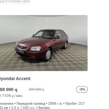
ще 8 похожих авто
yundai Accent
88 000
q
400 000
-3%
q
т
7 576
/ мес.
q
еханика • Передний привод • 2008 г. в. • Пробег: 217
11 км • 1.5 л. / 102 л.с. • Бензин