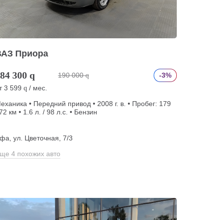
ВАЗ Приора
84 300
q
190 000
-3%
q
т
3 599
/ мес.
q
еханика • Передний привод • 2008 г. в. • Пробег: 179
72 км • 1.6 л. / 98 л.с. • Бензин
фа, ул. Цветочная, 7/3
ще 4 похожих авто