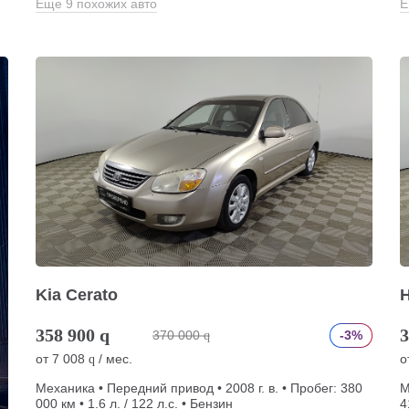
Еще 9 похожих авто
Е
Kia Cerato
H
358 900
q
3
370 000
-3%
q
от
7 008
/ мес.
о
q
Механика • Передний привод • 2008 г. в. • Пробег: 380
М
000 км • 1.6 л. / 122 л.с. • Бензин
4