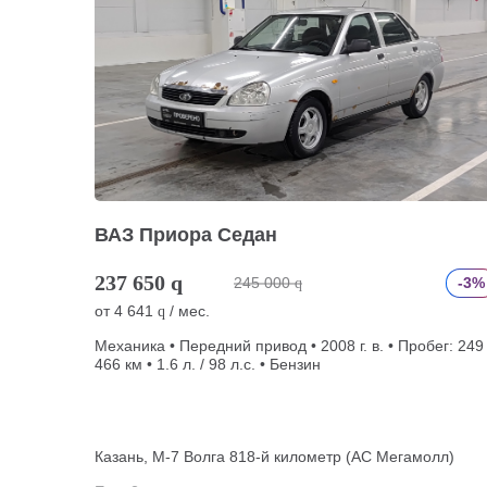
ВАЗ Приора Седан
237 650
q
245 000
-3%
q
от
4 641
/ мес.
q
Механика • Передний привод • 2008 г. в. • Пробег: 249
466 км • 1.6 л. / 98 л.с. • Бензин
Казань, М-7 Волга 818-й километр (АС Мегамолл)