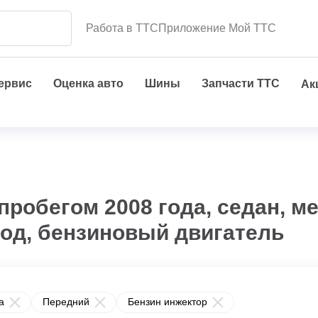
Работа в ТТС
Приложение Мой ТТС
сервис
Оценка авто
Шины
Запчасти ТТС
Ак
пробегом 2008 года, седан, м
вод, бензиновый двигатель
а
Передний
Бензин инжектор