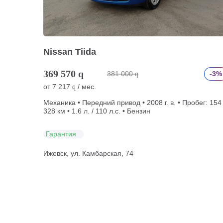
Nissan Tiida
369 570
q
381 000
-3%
q
от
7 217
/ мес.
q
Механика • Передний привод • 2008 г. в. • Пробег: 154
328 км • 1.6 л. / 110 л.с. • Бензин
Гарантия
Ижевск, ул. Камбарская, 74