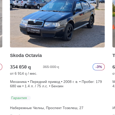
Skoda Octavia
T
354 050
q
6
365 000
-3%
q
от
6 914
/ мес.
о
q
Механика • Передний привод • 2008 г. в. • Пробег: 179
М
680 км • 1.4 л. / 75 л.с. • Бензин
4
Гарантия
Набережные Челны, Проспект Тозелеш, 27
И