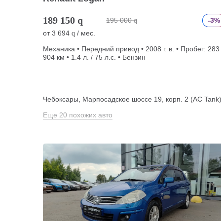
189 150
q
195 000
-3%
q
от
3 694
/ мес.
q
Механика • Передний привод • 2008 г. в. • Пробег: 283
904 км • 1.4 л. / 75 л.с. • Бензин
Чебоксары, Марпосадское шоссе 19, корп. 2 (АС Tank
Еще 20 похожих авто