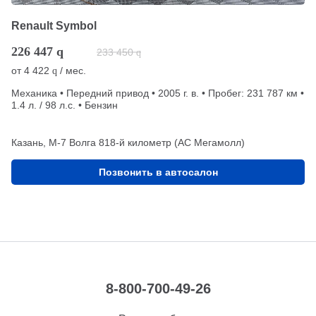
Renault Symbol
226 447
q
233 450
q
от
4 422
/ мес.
q
Механика • Передний привод • 2005 г. в. • Пробег: 231 787 км •
1.4 л. / 98 л.с. • Бензин
Казань, М-7 Волга 818-й километр (АС Мегамолл)
Позвонить в автосалон
8-800-700-49-26