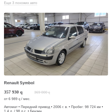
Еще 3 похожих авто
Renault Symbol
357 930
q
369 000
q
от
6 989
/ мес.
q
Автомат • Передний привод • 2006 г. в. • Пробег: 98 724 км •
1.4 л. / 98 л.с. • Бензин