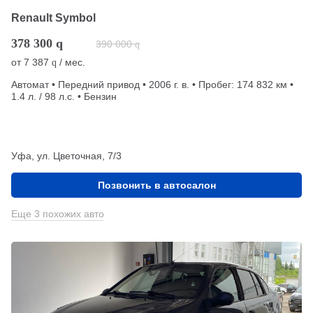
Renault Symbol
378 300
q
390 000
q
от
7 387
/ мес.
q
Автомат • Передний привод • 2006 г. в. • Пробег: 174 832 км •
1.4 л. / 98 л.с. • Бензин
Уфа, ул. Цветочная, 7/3
Позвонить в автосалон
Еще 3 похожих авто