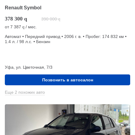
Renault Symbol
378 300
q
390 000
q
от
7 387
/ мес.
q
Автомат • Передний привод • 2006 г. в. • Пробег: 174 832 км •
1.4 л. / 98 л.с. • Бензин
Уфа, ул. Цветочная, 7/3
Позвонить в автосалон
Еще 2 похожих авто