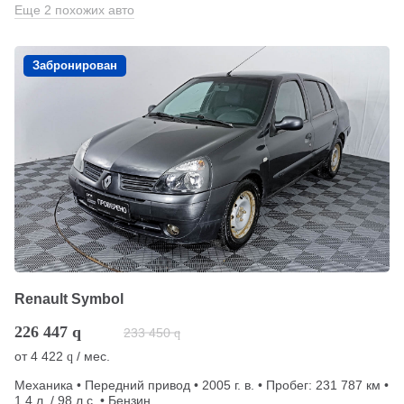
Еще 2 похожих авто
Забронирован
Renault Symbol
226 447
q
233 450
q
от
4 422
/ мес.
q
Механика • Передний привод • 2005 г. в. • Пробег: 231 787 км •
1.4 л. / 98 л.с. • Бензин