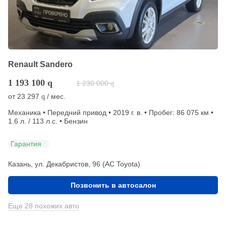
Renault Sandero
1 193 100
q
1 230 000
q
от
23 297
/ мес.
q
Механика • Передний привод • 2019 г. в. • Пробег: 86 075 км •
1.6 л. / 113 л.с. • Бензин
Гарантия
Казань, ул. Декабристов, 96 (АС Toyota)
Позвонить в автосалон
Еще 28 похожих авто