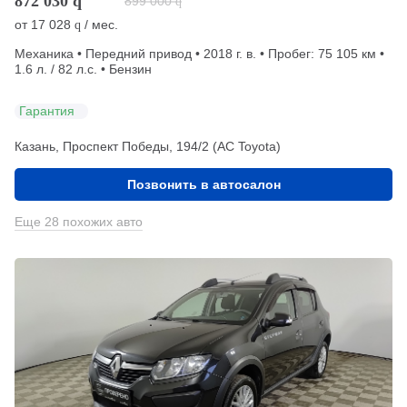
872 030
q
899 000
q
от
17 028
/ мес.
q
Механика • Передний привод • 2018 г. в. • Пробег: 75 105 км •
1.6 л. / 82 л.с. • Бензин
Гарантия
Казань, Проспект Победы, 194/2 (АС Toyota)
Позвонить в автосалон
Еще 28 похожих авто