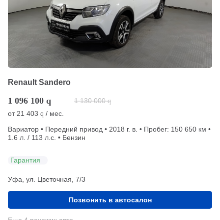
Renault Sandero
1 096 100
q
1 130 000
q
от
21 403
/ мес.
q
Вариатор • Передний привод • 2018 г. в. • Пробег: 150 650 км •
1.6 л. / 113 л.с. • Бензин
Гарантия
Уфа, ул. Цветочная, 7/3
Позвонить в автосалон