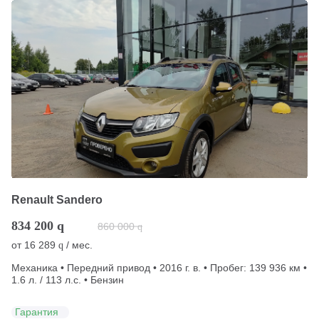
Renault Sandero
834 200
q
860 000
q
от
16 289
/ мес.
q
Механика • Передний привод • 2016 г. в. • Пробег: 139 936 км •
1.6 л. / 113 л.с. • Бензин
Гарантия