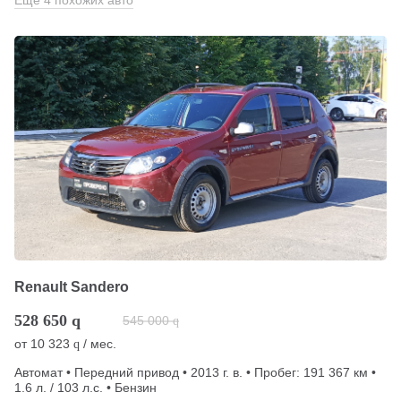
Еще 4 похожих авто
Renault Sandero
528 650
q
545 000
q
от
10 323
/ мес.
q
Автомат • Передний привод • 2013 г. в. • Пробег: 191 367 км •
1.6 л. / 103 л.с. • Бензин