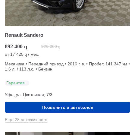
Renault Sandero
892 400
q
920 000
q
от
17 425
/ мес.
q
Механика • Передний привод • 2016 г. в. • Пробег: 141 347 км •
1.6 л. / 113 л.с. • Бензин
Гарантия
Уфа, ул. Цветочная, 7/3
Позвонить в автосалон
Еще 28 похожих авто