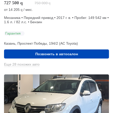
727 500
q
750 000
q
от
14 205
/ мес.
q
Механика • Передний привод • 2017 г. в. • Пробег: 149 542 км •
1.6 л. / 82 л.с. • Бензин
Гарантия
Казань, Проспект Победы, 194/2 (АС Toyota)
Позвонить в автосалон
Еще 28 похожих авто