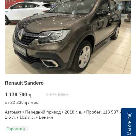
Renault Sandero
1 138 780
q
1 174 000
q
от
22 236
/ мес.
q
Автомат • Передний привод • 2018 г. в. • Пробег: 113 537 км •
Мы on-line)
1.6 л. / 102 л.с. • Бензин
Гарантия