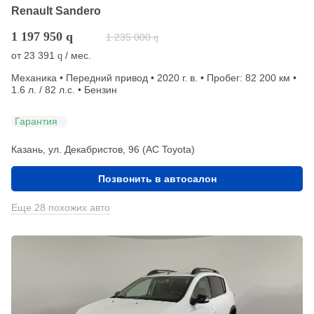
Renault Sandero
1 197 950
q
1 235 000
q
от
23 391
/ мес.
q
Механика • Передний привод • 2020 г. в. • Пробег: 82 200 км •
1.6 л. / 82 л.с. • Бензин
Гарантия
Казань, ул. Декабристов, 96 (АС Toyota)
Позвонить в автосалон
Еще 28 похожих авто