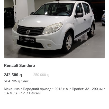
Renault Sandero
242 500
q
250 000
q
от
4 735
/ мес.
q
Механика • Передний привод • 2012 г. в. • Пробег: 321 290 км •
1.4 л. / 75 л.с. • Бензин