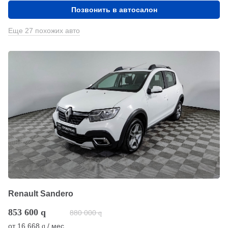
Позвонить в автосалон
Еще 27 похожих авто
Renault Sandero
853 600
q
880 000
q
от
16 668
/ мес.
q