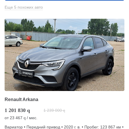
Еще 5 похожих авто
Renault Arkana
1 201 830
q
1 239 000
q
от
23 467
/ мес.
q
Вариатор • Передний привод • 2020 г. в. • Пробег: 123 867 км •