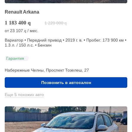
Renault Arkana
1 183 400
q
1 220 000
q
от
23 107
/ мес.
q
Вариатор • Передний привод • 2019 г. в. • Пробег: 173 900 км •
1.3 л. / 150 л.с. • Бензин
Гарантия
Набережные Челны, Проспект Тозелеш, 27
Позвонить в автосалон
Еще 5 похожих авто