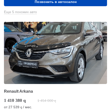
Позвонить в автосалон
Еще 5 похожих авто
Renault Arkana
1 410 380
q
1 454 000
q
от
27 539
/ мес.
q