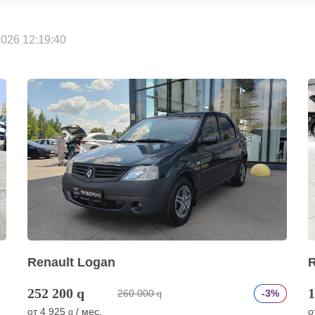
026 12:19:40
Renault Logan
R
252 200
q
1
260 000
-3%
q
от
4 925
/ мес.
о
q