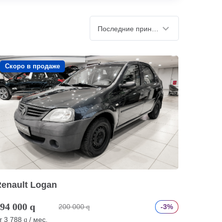
Последние принятые
Скоро в продаже
enault Logan
94 000
q
200 000
-3%
q
т
3 788
/ мес.
q