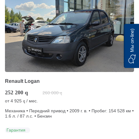
Мы on-line)
Renault Logan
252 200
q
260 000
q
от
4 925
/ мес.
q
Механика • Передний привод • 2009 г. в. • Пробег: 154 528 км •
1.6 л. / 87 л.с. • Бензин
Гарантия