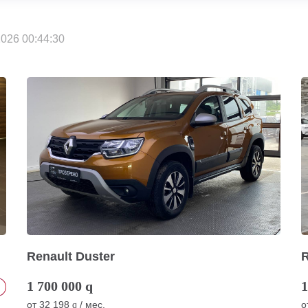
026 00:44:30
Renault Duster
R
1 700 000
q
1
от
32 198
/ мес.
о
q