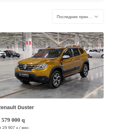
Последние принятые
enault Duster
 579 000
q
т
29 907
/ мес.
q