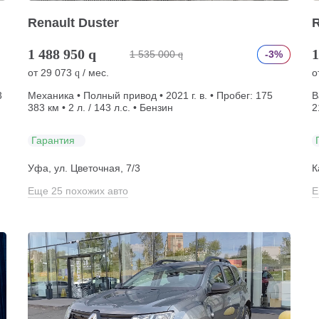
Renault Duster
R
1 488 950
q
1
1 535 000
-3%
q
от
29 073
/ мес.
о
q
3
Механика • Полный привод • 2021 г. в. • Пробег: 175
В
383 км • 2 л. / 143 л.с. • Бензин
2
Гарантия
Уфа, ул. Цветочная, 7/3
К
Еще 25 похожих авто
Е