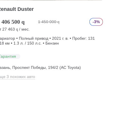
enault Duster
 406 500
q
1 450 000
-3%
q
т
27 463
/ мес.
q
ариатор • Полный привод • 2021 г. в. • Пробег: 131
18 км • 1.3 л. / 150 л.с. • Бензин
Гарантия
азань, Проспект Победы, 194/2 (АС Toyota)
ще 3 похожих авто