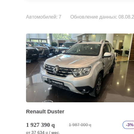
Автомобилей: 7
Обновление данных: 08.08.2
Renault Duster
1 927 390
q
1 987 000
-3%
q
от
37 634
/ мес.
q