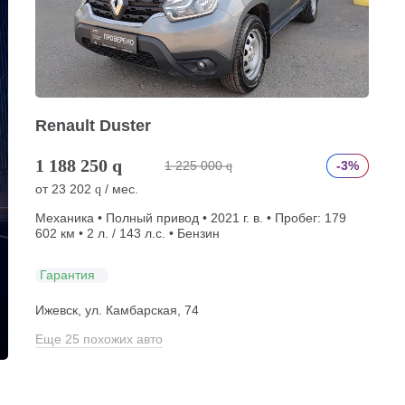
Renault Duster
1 188 250
q
1 225 000
-3%
q
от
23 202
/ мес.
q
Механика • Полный привод • 2021 г. в. • Пробег: 179
602 км • 2 л. / 143 л.с. • Бензин
Гарантия
Ижевск, ул. Камбарская, 74
Еще 25 похожих авто