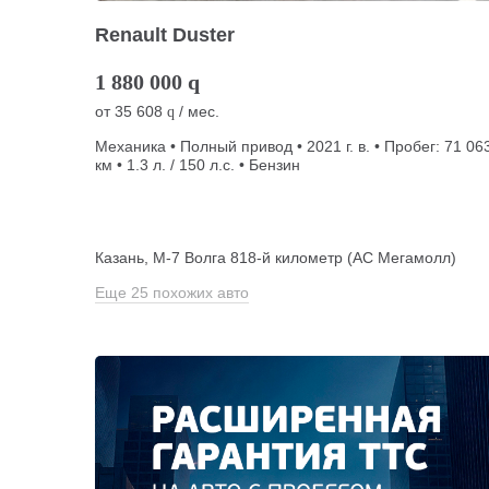
Renault Duster
1 880 000
q
от
35 608
/ мес.
q
Механика • Полный привод • 2021 г. в. • Пробег: 71 06
км • 1.3 л. / 150 л.с. • Бензин
Казань, М-7 Волга 818-й километр (АС Мегамолл)
Еще 25 похожих авто