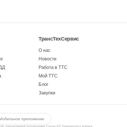
ТрансТехСервис
О нас
ие
Новости
БДД
Работа в ТТС
а
Мой ТТС
Блог
Закупки
Мобильное приложение
той, определяемой положениями Статьи 437 Гражданского кодекса