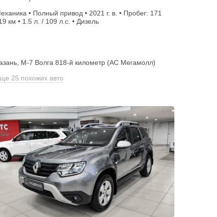
еханика • Полный привод • 2021 г. в. • Пробег: 171
19 км • 1.5 л. / 109 л.с. • Дизель
азань, М-7 Волга 818-й километр (АС Мегамолл)
ще 25 похожих авто