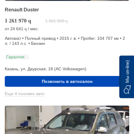
Renault Duster
1 261 970
q
1 301 000
q
от
24 641
/ мес.
q
Автомат • Полный привод • 2015 г. в. • Пробег: 104 707 км • 2
л. / 143 л.с. • Бензин
Гарантия
Мы on-line)
Казань, ул. Даурская, 18 (АС Volkswagen)
Позвонить в автосалон
Еще 4 похожих авто