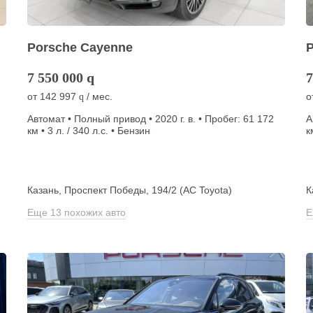
Porsche Cayenne
7 550 000
q
7
от
142 997
/ мес.
о
q
Автомат • Полный привод • 2020 г. в. • Пробег: 61 172
А
км • 3 л. / 340 л.с. • Бензин
к
Казань, Проспект Победы, 194/2 (АС Toyota)
К
Еще 13 похожих авто
Е