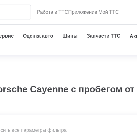
Работа в ТТС
Приложение Мой ТТС
сервис
Оценка авто
Шины
Запчасти ТТС
Ак
orsche Cayenne с пробегом о
сить все параметры фильтра