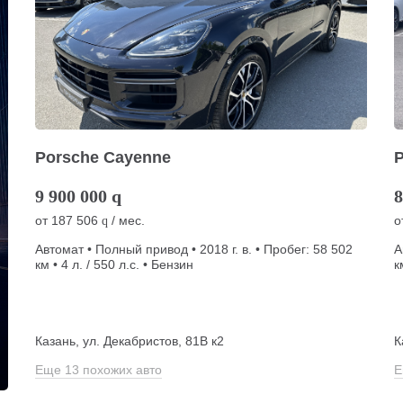
Porsche Cayenne
9 900 000
q
8
от
187 506
/ мес.
о
q
Автомат • Полный привод • 2018 г. в. • Пробег: 58 502
А
км • 4 л. / 550 л.с. • Бензин
к
Казань, ул. Декабристов, 81В к2
К
Еще 13 похожих авто
Е