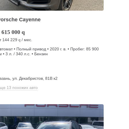
Porsche Cayenne
 615 000
q
т
144 229
/ мес.
q
втомат • Полный привод • 2020 г. в. • Пробег: 85 900
м • 3 л. / 340 л.с. • Бензин
азань, ул. Декабристов, 81В к2
ще 13 похожих авто