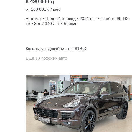
8 490 000
q
от
160 801
/ мес.
q
Автомат • Полный привод • 2021 г. в. • Пробег: 99 100
км • 3 л. / 340 л.с. • Бензин
Казань, ул. Декабристов, 81В к2
Еще 13 похожих авто