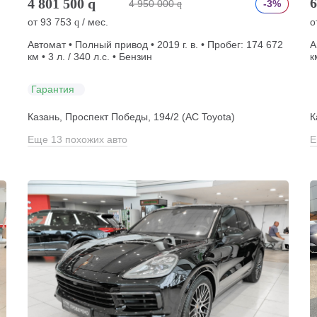
6
4 801 500
q
4 950 000
-3%
q
от
93 753
/ мес.
о
q
Автомат • Полный привод • 2019 г. в. • Пробег: 174 672
А
км • 3 л. / 340 л.с. • Бензин
к
Гарантия
Казань, Проспект Победы, 194/2 (АС Toyota)
К
Еще 13 похожих авто
Е