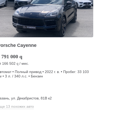
Porsche Cayenne
 791 000
q
т
166 502
/ мес.
q
втомат • Полный привод • 2022 г. в. • Пробег: 33 103
м • 3 л. / 340 л.с. • Бензин
азань, ул. Декабристов, 81В к2
ще 13 похожих авто