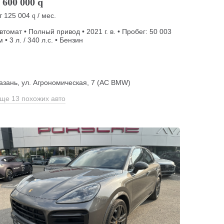
 600 000
q
т
125 004
/ мес.
q
втомат • Полный привод • 2021 г. в. • Пробег: 50 003
м • 3 л. / 340 л.с. • Бензин
азань, ул. Агрономическая, 7 (АС BMW)
ще 13 похожих авто