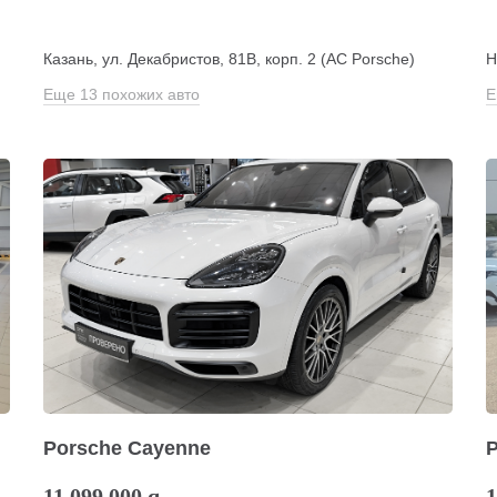
Казань, ул. Декабристов, 81В, корп. 2 (АС Porsche)
Н
Еще 13 похожих авто
Е
Porsche Cayenne
11 099 000
q
1