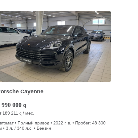
Porsche Cayenne
 990 000
q
т
189 211
/ мес.
q
втомат • Полный привод • 2022 г. в. • Пробег: 48 300
м • 3 л. / 340 л.с. • Бензин