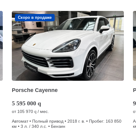
Скоро в продаже
Porsche Cayenne
5 595 000
q
9
от
105 970
/ мес.
о
q
Автомат • Полный привод • 2018 г. в. • Пробег: 163 850
А
км • 3 л. / 340 л.с. • Бензин
к